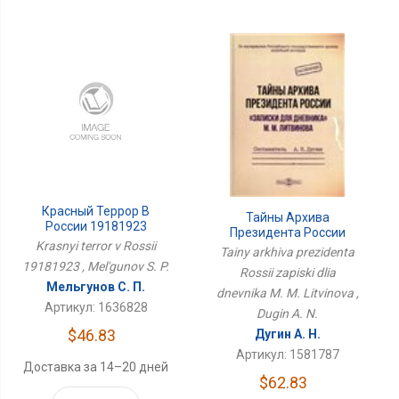
Красный Террор В
Тайны Архива
России 19181923
Президента России
Krasnyi terror v Rossii
Записки Для Дневника
Tainy arkhiva prezidenta
М. М. Литвинова
19181923 , Mel'gunov S. P.
Rossii zapiski dlia
Мельгунов С. П.
dnevnika M. M. Litvinova ,
Артикул: 1636828
Dugin A. N.
$46.83
Дугин А. Н.
Артикул: 1581787
Доставка за 14–20 дней
$62.83