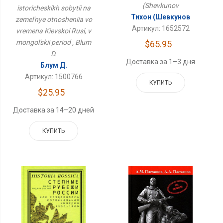
(Shevkunov
istoricheskikh sobytii na
Киевской Руси, В
Монгольский Период
Тихон (Шевкунов
zemel'nye otnosheniia vo
Артикул: 1652572
vremena Kievskoi Rusi, v
mongol'skii period , Blum
$65.95
D.
Доставка за 1–3 дня
Блум Д.
Артикул: 1500766
КУПИТЬ
$25.95
Доставка за 14–20 дней
КУПИТЬ