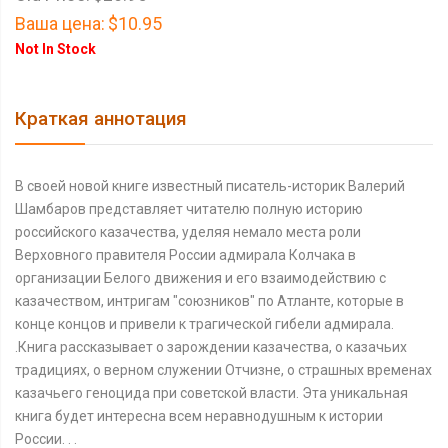
Ваша цена:
$10.95
Not In Stock
Краткая аннотация
В своей новой книге известный писатель-историк Валерий
Шамбаров представляет читателю полную историю
российского казачества, уделяя немало места роли
Верховного правителя России адмирала Колчака в
организации Белого движения и его взаимодействию с
казачеством, интригам "союзников" по Атланте, которые в
конце концов и привели к трагической гибели адмирала.
.Книга рассказывает о зарождении казачества, о казачьих
традициях, о верном служении Отчизне, о страшных временах
казачьего геноцида при советской власти. Эта уникальная
книга будет интересна всем неравнодушным к истории
России. . .