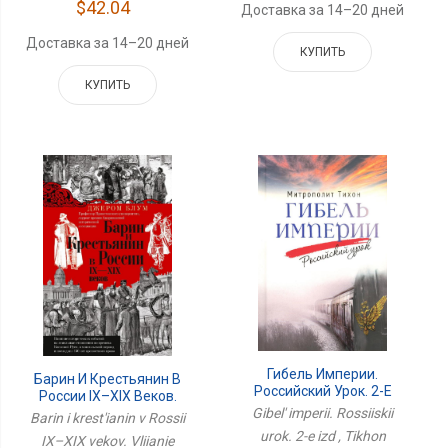
$42.04
Доставка за 14–20 дней
Доставка за 14–20 дней
КУПИТЬ
КУПИТЬ
Гибель Империи.
Барин И Крестьянин В
Российский Урок. 2-Е
России IX–XIX Веков.
Изд
Gibel' imperii. Rossiiskii
Влияние Исторических
Barin i krest'ianin v Rossii
Событий На Земельные
urok. 2-e izd , Tikhon
IX–XIX vekov. Vliianie
Отношения Во Времена