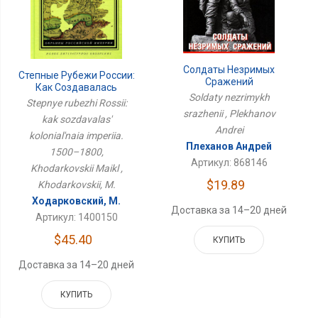
Солдаты Незримых
Степные Рубежи России:
Сражений
Как Создавалась
Soldaty nezrimykh
Колониальная Империя.
Stepnye rubezhi Rossii:
1500–1800,
srazhenii , Plekhanov
kak sozdavalas'
Ходарковский Майкл
Andrei
kolonial'naia imperiia.
Плеханов Андрей
1500–1800,
Артикул: 868146
Khodarkovskii Maikl ,
$19.89
Khodarkovskii, M.
Ходарковский, М.
Доставка за 14–20 дней
Артикул: 1400150
$45.40
КУПИТЬ
Доставка за 14–20 дней
КУПИТЬ