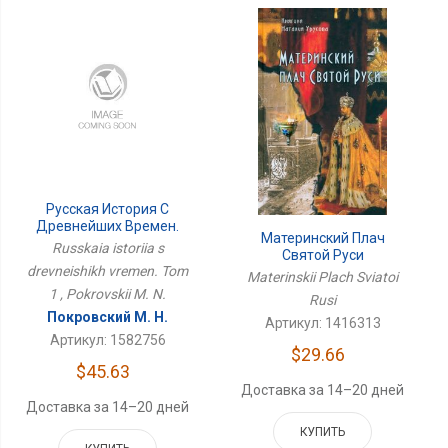
Русская История С
Древнейших Времен.
Материнский Плач
Том 1
Russkaia istoriia s
Святой Руси
drevneishikh vremen. Tom
Materinskii Plach Sviatoi
1 , Pokrovskii M. N.
Rusi
Покровский М. Н.
Артикул: 1416313
Артикул: 1582756
$29.66
$45.63
Доставка за 14–20 дней
Доставка за 14–20 дней
КУПИТЬ