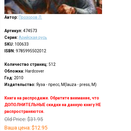
Автор:
Прозоров Л.
Артикул:
474573
Серия:
Арийская русь
SKU:
100633
ISBN:
9785995502012
Количество страниц:
512
Обложка:
Hardcover
Год:
2010
Издательство:
Яуза - пресс, М(Iauza - press, M)
Книга на распродаже. Обратите внимание, что
ДОПОЛНИТЕЛЬНЫЕ скидки на данную книгу НЕ
распространяются.
Old Price:
$31.95
Ваша цена:
$12.95