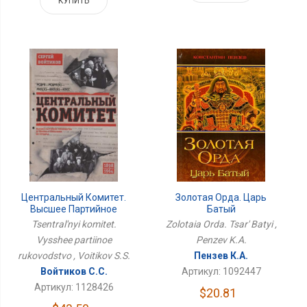
КУПИТЬ
Центральный Комитет.
Золотая Орда. Царь
Высшее Партийное
Батый
Руководство
Tsentral'nyi komitet.
Zolotaia Orda. Tsar' Batyi ,
Vysshee partiinoe
Penzev K.A.
rukovodstvo , Voitikov S.S.
Пензев К.А.
Войтиков С.С.
Артикул: 1092447
Артикул: 1128426
$20.81