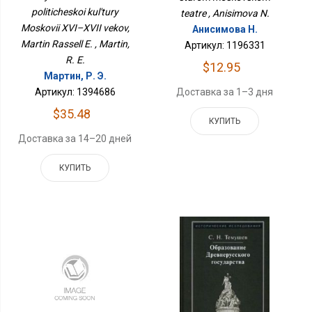
politicheskoi kul'tury
Расселл Э.
teatre , Anisimova N.
Moskovii XVI–XVII vekov,
Анисимова Н.
Martin Rassell E. , Martin,
Артикул: 1196331
R. E.
$12.95
Мартин, Р. Э.
Артикул: 1394686
Доставка за 1–3 дня
$35.48
КУПИТЬ
Доставка за 14–20 дней
КУПИТЬ