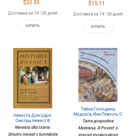
$32.53
$15.11
Доставка за 14–20 дней
Доставка за 14–20 дней
КУПИТЬ
КУПИТЬ
Тайна Господина
Медокса, Или Повесть О
Невеста Для Царя.
Старом Московском
Смотры Невест В
Taina gospodina
Театре
Контексте Политической
Nevesta dlia tsaria.
Medoksa, ili Povest' o
Культуры Московии
Smotry nevest v kontekste
starom moskovskom
XVI–XVII Веков, Мартин