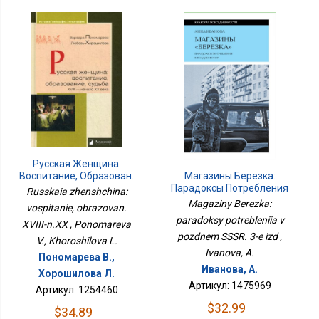
Русская Женщина:
Воспитание, Образован.
Магазины Березка:
XVIII-Н.XX
Парадоксы Потребления
Russkaia zhenshchina:
В Позднем СССР. 3-Е Изд
Magaziny Berezka:
vospitanie, obrazovan.
paradoksy potrebleniia v
XVIII-n.XX , Ponomareva
pozdnem SSSR. 3-e izd ,
V., Khoroshilova L.
Ivanova, A.
Пономарева В.,
Иванова, А.
Хорошилова Л.
Артикул: 1475969
Артикул: 1254460
$32.99
$34.89