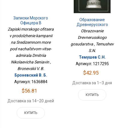
Записки Морского
Образование
Офицера В
Древнерусского
Продолжение Кампании
Zapiski morskogo ofitsera
Государства
Obrazovanie
На Средиземном Море
v prodolzhenie kampanii
Drevnerusskogo
Под Начальством Вице-
na Sredizemnom more
Адмирала Дмитрия
gosudarstva , Temushev
Николаевича Сенявин
pod nachal'stvom vitse-
S.N.
admirala Dmitriia
Темушев С.Н.
Nikolaevicha Seniavin ,
Артикул: 1217295
Bronevskii V. B.
$42.95
Броневский В. Б.
Артикул: 1636884
Доставка за 1–3 дня
$56.81
КУПИТЬ
Доставка за 14–20 дней
КУПИТЬ