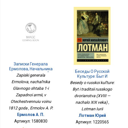
Записки Генерала
Ермолова, Начальника
Беседы О Русской
Главного Штаба 1-Й
Zapiski generala
Культуре: Быт И
Западной Армии, В
Традиции Русского
Ermolova, nachal'nika
Besedy o russkoi kul'ture:
Отечественную Войну
Дворянства (XVIII —
Glavnogo shtaba 1-i
1812 Года
Byt i traditsii russkogo
Начало XIX Века)
Zapadnoi armii, v
dvorianstva (XVIII —
Otechestvennuiu voinu
nachalo XIX veka) ,
1812 goda , Ermolov A. P.
Lotman Iurii
Ермолов А. П.
Лотман Юрий
Артикул: 1580830
Артикул: 1220565