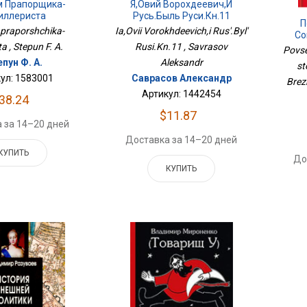
м Прапорщика-
Я,Овий Ворохдеевич,и
иллериста
Русь.Быль Руси.Кн.11
П
 praporshchika-
Ia,Ovii Vorokhdeevich,i Rus'.Byl'
Со
sta , Stepun F. A.
Rusi.Kn.11 , Savrasov
Хру
Povse
пун Ф. А.
Aleksandr
st
ул: 1583001
Саврасов Александр
Brez
Артикул: 1442454
38.24
$11.87
 за 14–20 дней
Доставка за 14–20 дней
КУПИТЬ
До
КУПИТЬ