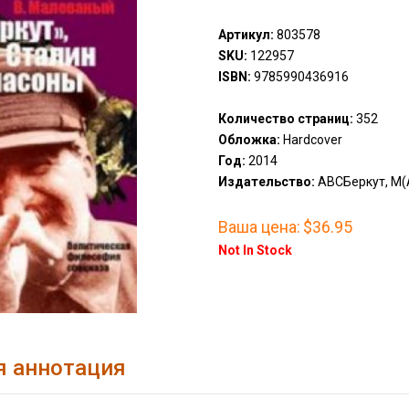
Артикул:
803578
SKU:
122957
ISBN:
9785990436916
Количество страниц:
352
Обложка:
Hardcover
Год:
2014
Издательство:
АВСБеркут, М(
Ваша цена:
$36.95
Not In Stock
я аннотация