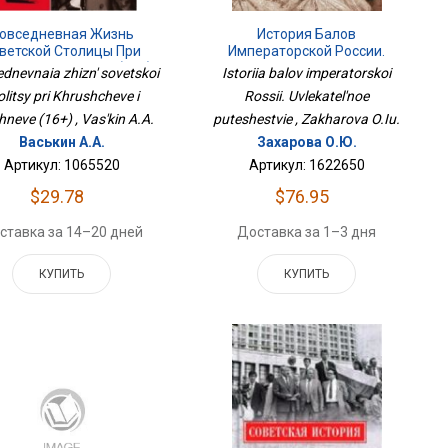
История Балов
овседневная Жизнь
Императорской России.
ветской Столицы При
Увлекательное Путешествие
щеве И Брежневе (16+)
Istoriia balov imperatorskoi
dnevnaia zhizn' sovetskoi
Rossii. Uvlekatel'noe
olitsy pri Khrushcheve i
puteshestvie , Zakharova O.Iu.
hneve (16+) , Vas'kin A.A.
Захарова О.Ю.
Васькин А.А.
Артикул: 1622650
Артикул: 1065520
$76.95
$29.78
Доставка за 1–3 дня
ставка за 14–20 дней
КУПИТЬ
КУПИТЬ