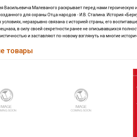
ия Васильевича Малеваного раскрывает перед нами героическую и
озданного для охраны Отца народов - И.В. Сталина. История «Бе
 условиях, неразрывно связана с историей страны, его воспитав
пецназа, в силу своей секретности ранее не описывавшихся полно
истичностью и заставляют по-новому взглянуть на многие истори
е товары