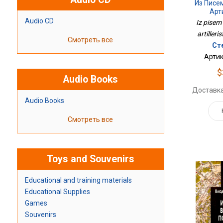
Из Писе
Арт
Audio CD
Iz pisem
artilleri
Смотреть все
Сте
Артик
$
Audio Books
Доставка
Audio Books
Смотреть все
Toys and Souvenirs
Educational and training materials
Educational Supplies
Games
Souvenirs