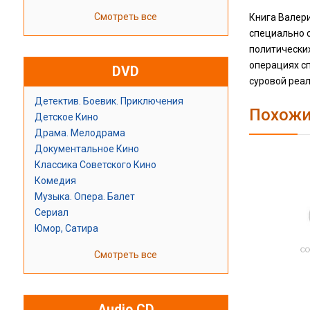
Смотреть все
Книга Валер
специально с
политических
операциях с
DVD
суровой реал
Детектив. Боевик. Приключения
Похожи
Детское Кино
Драма. Мелодрама
Документальное Кино
Классика Советского Кино
Комедия
Музыка. Опера. Балет
Сериал
Юмор, Сатира
Смотреть все
Audio CD