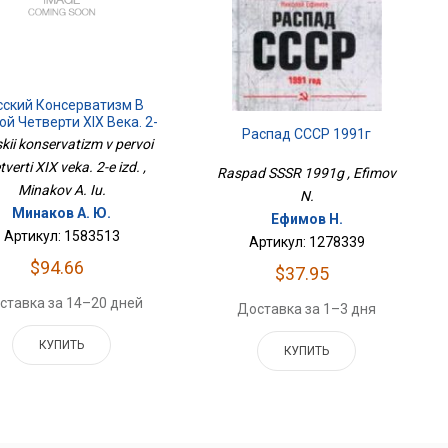
сский Консерватизм В
ой Четверти XIX Века. 2-
Распад СССР 1991г
Е Изд.
kii konservatizm v pervoi
tverti XIX veka. 2-e izd. ,
Raspad SSSR 1991g , Efimov
Minakov A. Iu.
N.
Минаков А. Ю.
Ефимов Н.
Артикул: 1583513
Артикул: 1278339
$94.66
$37.95
ставка за 14–20 дней
Доставка за 1–3 дня
КУПИТЬ
КУПИТЬ