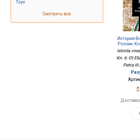
Toys
Смотреть все
История В
России. Кн
Петровн
Istoriia vnes
Kn. 6: Ot El
Petra III
Разу
Артик
$
Доставка