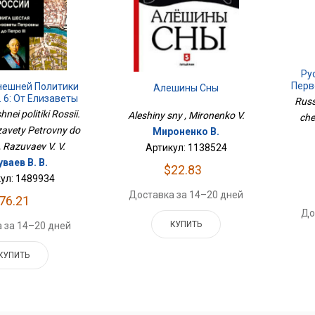
Ру
Перв
нешней Политики
Алешины Сны
. 6: От Елизаветы
Russ
ы До Петра III
hnei politiki Rossii.
Aleshiny sny , Mironenko V.
che
izavety Petrovny do
Мироненко В.
 , Razuvaev V. V.
Артикул: 1138524
ваев В. В.
$22.83
ул: 1489934
Доставка за 14–20 дней
76.21
До
КУПИТЬ
 за 14–20 дней
КУПИТЬ