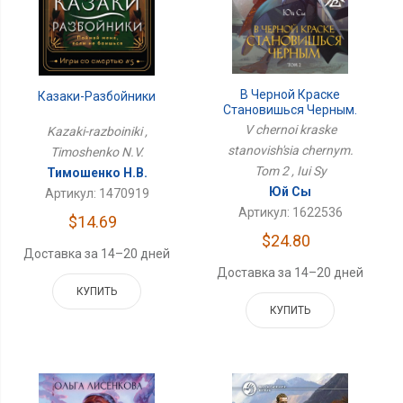
В Черной Краске
Казаки-Разбойники
Становишься Черным.
Том 2
V chernoi kraske
Kazaki-razboiniki ,
stanovish'sia chernym.
Timoshenko N.V.
Tom 2 , Iui Sy
Тимошенко Н.В.
Юй Сы
Артикул: 1470919
Артикул: 1622536
$14.69
$24.80
Доставка за 14–20 дней
Доставка за 14–20 дней
КУПИТЬ
КУПИТЬ