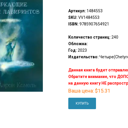
Артикул:
1484553
SKU:
VV1484553
ISBN:
9785907654921
Количество страниц:
240
Обложка:
Год:
2023
Издательство:
Четыре(Chetyr
Данная книга будет отправлен
Обратите внимание, что ДО
на данную книгу НЕ распрост
Ваша цена:
$15.31
КУПИТЬ