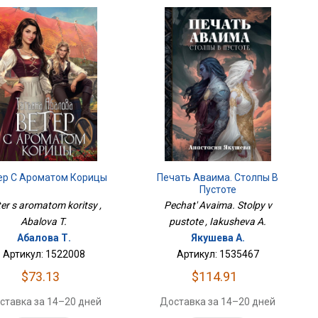
ер С Ароматом Корицы
Печать Аваима. Столпы В
Пустоте
er s aromatom koritsy ,
Pechat' Avaima. Stolpy v
Abalova T.
pustote , Iakusheva A.
Абалова Т.
Якушева А.
Артикул: 1522008
Артикул: 1535467
$73.13
$114.91
ставка за 14–20 дней
Доставка за 14–20 дней