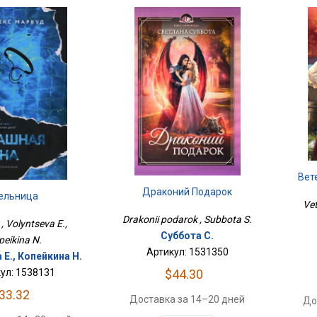
Вет
Драконий Подарок
ельница
Vet
Drakonii podarok , Subbota S.
 , Volyntseva E.,
Суббота С.
peikina N.
Артикул: 1531350
Е., Копейкина Н.
ул: 1538131
$44.30
33.32
Доставка за 14–20 дней
До