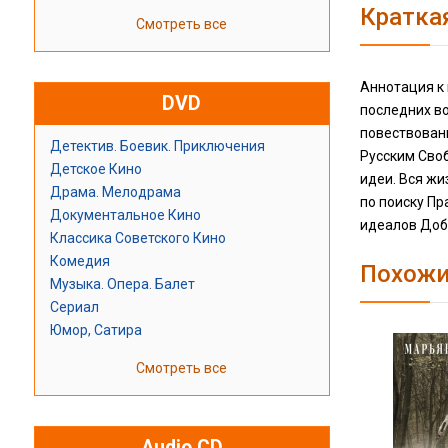
Кратка
Смотреть все
Аннотация к 
DVD
последних в
повествован
Детектив. Боевик. Приключения
Русским Сво
Детское Кино
идеи. Вся жи
Драма. Мелодрама
по поиску Пр
Документальное Кино
идеалов Доб
Классика Советского Кино
Комедия
Похожи
Музыка. Опера. Балет
Сериал
Юмор, Сатира
Смотреть все
Audio CD