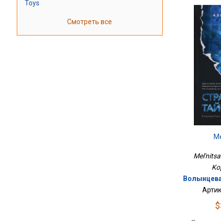
Toys
Смотреть все
М
Mel'nitsa
Ko
Волынцева 
Артик
$