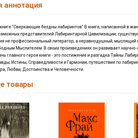
я аннотация
книге "Сверкающие бездны лабиринтов" В книге, написанной в жан
озможных представителей Лабиринтарной Цивилизации, существую
ия не профессиональный литератор, а неравнодушный, мыслящий и
бодным Мыслителем. В своих произведениях он развивает научно-
знь главного героя книги - это постижение и разгадка Тайны Лаб
авды, Истины, Справедливости и Гармонии, путешествие по лабир
ра, Любви, Достоинства и Человечности.
е товары