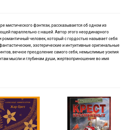
ре мистического фэнтези, рассказывается об одном из
щей параллельно с нашей. Автор этого неординарного
 романтичный человек, который с гордостью называет себя
фантастические, эзотерические и интуитивные оригинальные
иринтов, вечное преодоление самого себя, немыслимые усилия
интам мысли и глубинам души, жертвоприношение во имя