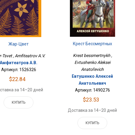
Крест Бессмертных
Жар-Цвет
Krest bessmertnykh ,
-Tsvet , Amfiteatrov A.V.
Evtushenko Aleksei
Амфитеатров А.В.
Anatol'evich
Артикул: 1526326
Евтушенко Алексей
$22.84
Анатольевич
ставка за 14–20 дней
Артикул: 1490276
$23.53
КУПИТЬ
Доставка за 14–20 дней
КУПИТЬ