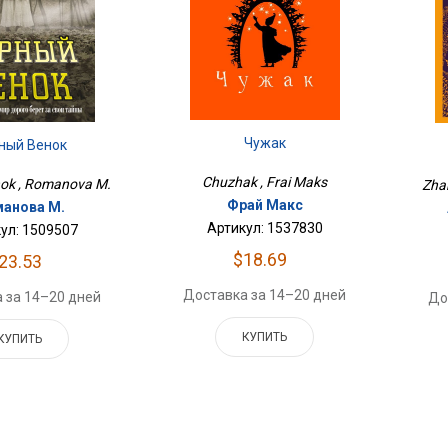
Чужак
ный Венок
Chuzhak , Frai Maks
nok , Romanova M.
Zhar
Фрай Макс
анова М.
Артикул: 1537830
ул: 1509507
$18.69
23.53
Доставка за 14–20 дней
 за 14–20 дней
До
КУПИТЬ
КУПИТЬ