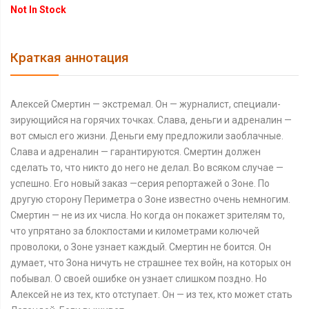
Not In Stock
Краткая аннотация
Алексей Смертин — экстремал. Он — журналист, специали­
зирующийся на горячих точках. Слава, деньги и адреналин —
вот смысл его жизни. Деньги ему предложили заоблачные.
Слава и адреналин — гарантируются. Смертин должен
сделать то, что никто до него не делал. Во всяком случае —
успешно. Его новый заказ —серия репортажей о Зоне. По
другую сторону Периметра о Зоне известно очень не­многим.
Смертин — не из их числа. Но когда он покажет зри­телям то,
что упрятано за блокпостами и километрами колю­чей
проволоки, о Зоне узнает каждый. Смертин не боится. Он
думает, что Зона ничуть не страшнее тех войн, на которых он
побывал. О своей ошибке он узнает слишком поздно. Но
Алексей не из тех, кто отступает. Он — из тех, кто может стать