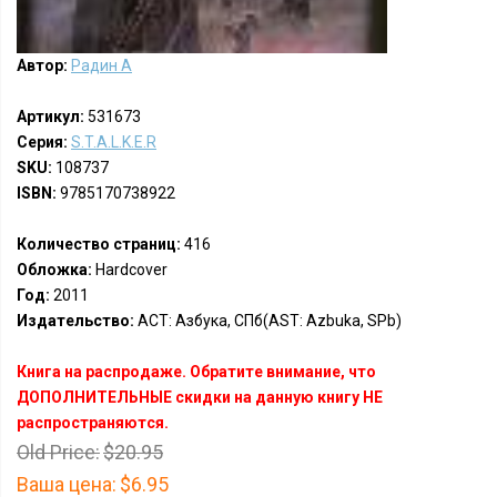
Автор:
Радин А
Артикул:
531673
Серия:
S.T.A.L.K.E.R
SKU:
108737
ISBN:
9785170738922
Количество страниц:
416
Обложка:
Hardcover
Год:
2011
Издательство:
АСТ: Азбука, СПб(AST: Azbuka, SPb)
Книга на распродаже. Обратите внимание, что
ДОПОЛНИТЕЛЬНЫЕ скидки на данную книгу НЕ
распространяются.
Old Price:
$20.95
Ваша цена:
$6.95