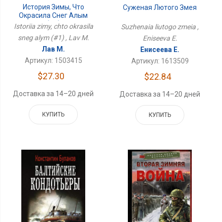
История Зимы, Что
Суженая Лютого Змея
Окрасила Снег Алым
(#1)
Istoriia zimy, chto okrasila
Suzhenaia liutogo zmeia ,
sneg alym (#1) , Lav M.
Eniseeva E.
Лав М.
Енисеева Е.
Артикул: 1503415
Артикул: 1613509
$27.30
$22.84
Доставка за 14–20 дней
Доставка за 14–20 дней
КУПИТЬ
КУПИТЬ