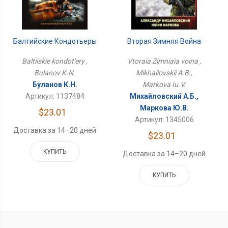
Балтийские Кондотьеры
Вторая Зимняя Война
Baltiiskie kondot'ery ,
Vtoraia Zimniaia voina ,
Bulanov K.N.
Mikhailovskii A.B.,
Буланов К.Н.
Markova Iu.V.
Артикул: 1137484
Михайловский А.Б.,
Маркова Ю.В.
$23.01
Артикул: 1345006
Доставка за 14–20 дней
$23.01
КУПИТЬ
Доставка за 14–20 дней
КУПИТЬ