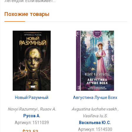
Легендой. Если выживет…
Похожие товары
Новый Разумный
Августина Лучше Всех
Novyi Razumnyi , Rusov A.
Avgustina luchshe vsekh ,
Русов А.
Vasil'eva Iu.S.
Артикул: 1511039
Васильева Ю.С.
Артикул: 1514530
$23.53