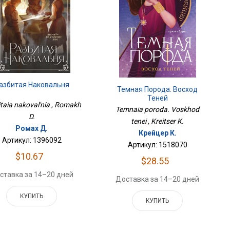
азбитая Наковальня
Темная Порода. Восход
Теней
taia nakoval'nia , Romakh
Temnaia poroda. Voskhod
D.
tenei , Kreitser K.
Ромах Д.
Крейцер К.
Артикул: 1396092
Артикул: 1518070
$10.67
$28.55
ставка за 14–20 дней
Доставка за 14–20 дней
КУПИТЬ
КУПИТЬ