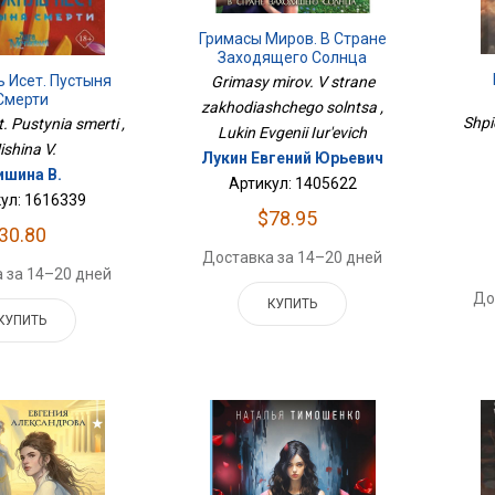
Гримасы Миров. В Стране
Заходящего Солнца
 Исет. Пустыня
Grimasy mirov. V strane
Смерти
zakhodiashchego solntsa ,
Shpi
t. Pustynia smerti ,
Lukin Evgenii Iur'evich
ishina V.
Лукин Евгений Юрьевич
шина В.
Артикул: 1405622
ул: 1616339
$78.95
30.80
Доставка за 14–20 дней
 за 14–20 дней
До
КУПИТЬ
КУПИТЬ