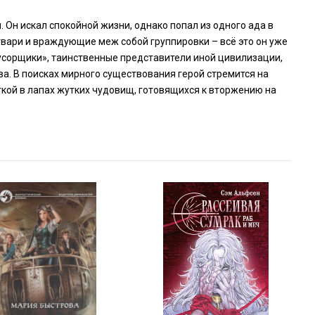
 Он искал спокойной жизни, однако попал из одного ада в
твари и враждующие меж собой группировки – всё это он уже
«Мусорщики», таинственные представители иной цивилизации,
ва. В поисках мирного существования герой стремится на
ткой в лапах жутких чудовищ, готовящихся к вторжению на