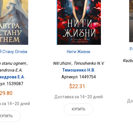
Р
Нити Жизни
Я Стану Огнём
Razbi
Niti zhizni , Timoshenko N.V.
a stanu ognem ,
Тимошенко Н.В.
androva E.A.
Артикул: 1449754
андрова Е.А.
ул: 1539087
$22.31
29.80
Доставка за 14–20 дней
До
 за 14–20 дней
КУПИТЬ
КУПИТЬ