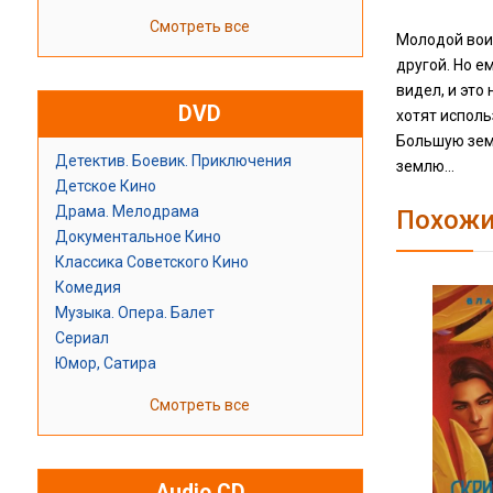
Смотреть все
Молодой воин
другой. Но е
видел, и это
DVD
хотят исполь
Большую земл
Детектив. Боевик. Приключения
землю…
Детское Кино
Драма. Мелодрама
Похожи
Документальное Кино
Классика Советского Кино
Комедия
Музыка. Опера. Балет
Сериал
Юмор, Сатира
Смотреть все
Audio CD