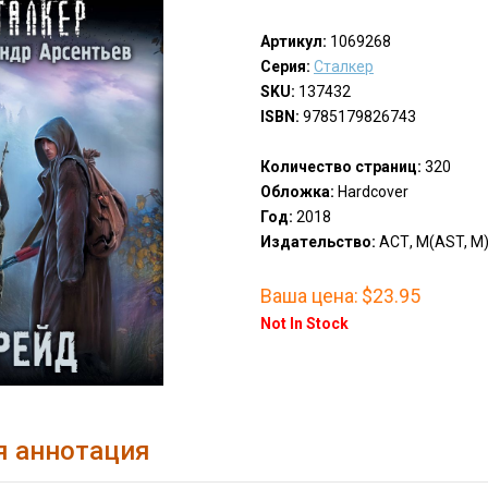
Артикул:
1069268
Серия:
Сталкер
SKU:
137432
ISBN:
9785179826743
Количество страниц:
320
Обложка:
Hardcover
Год:
2018
Издательство:
АСТ, М(AST, M
Ваша цена:
$23.95
Not In Stock
я аннотация