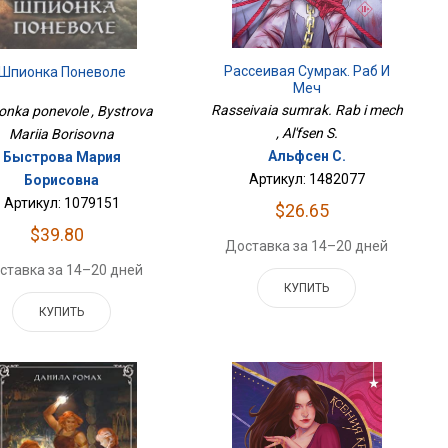
Рассеивая Сумрак. Раб И
Шпионка Поневоле
Меч
Rasseivaia sumrak. Rab i mech
onka ponevole , Bystrova
, Al'fsen S.
Mariia Borisovna
Альфсен С.
Быстрова Мария
Артикул: 1482077
Борисовна
Артикул: 1079151
$26.65
$39.80
Доставка за 14–20 дней
ставка за 14–20 дней
КУПИТЬ
КУПИТЬ