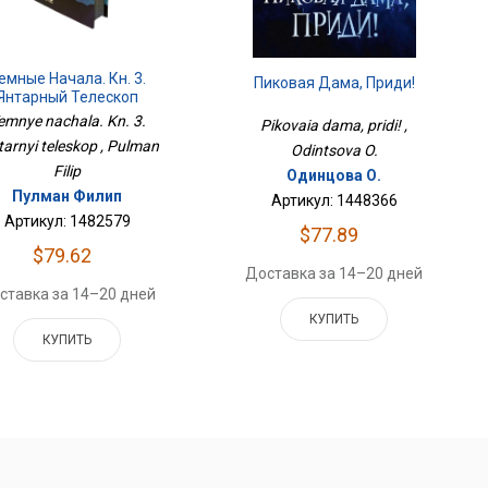
емные Начала. Кн. 3.
Пиковая Дама, Приди!
Янтарный Телескоп
emnye nachala. Kn. 3.
Pikovaia dama, pridi! ,
tarnyi teleskop , Pulman
Odintsova O.
Filip
Одинцова О.
Пулман Филип
Артикул: 1448366
Артикул: 1482579
$77.89
$79.62
Доставка за 14–20 дней
ставка за 14–20 дней
КУПИТЬ
КУПИТЬ