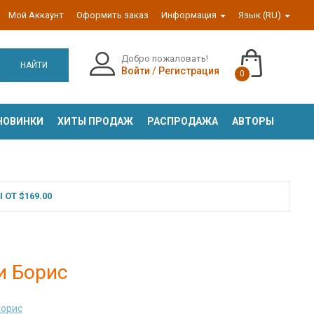
Мой Аккаунт
Оформить заказ
Информация
Язык (RU)
Добро пожаловать!
НАЙТИ
Войти
/
Регистрация
0
НОВИНКИ
ХИТЫ ПРОДАЖ
РАСПРОДАЖА
АВТОРЫ
ОТ $169.00
 и Борис
Борис