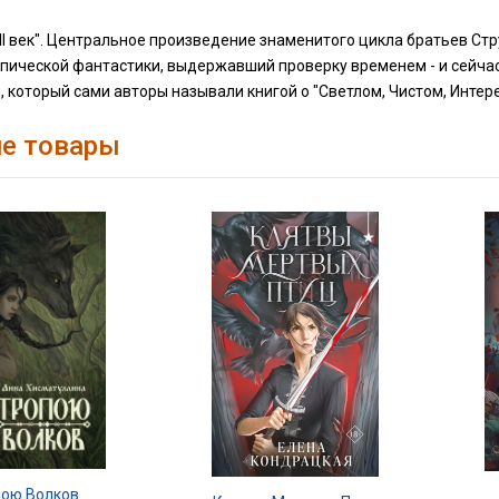
II век". Центральное произведение знаменитого цикла братьев Ст
опической фантастики, выдержавший проверку временем - и сейчас
, который сами авторы называли книгой о "Светлом, Чистом, Интер
е товары
пою Волков