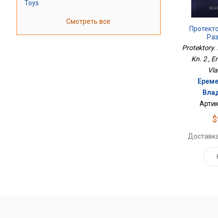
Toys
Смотреть все
Протект
Раз
Protektory.
Kn. 2 , 
Vla
Ереме
Вла
Артик
$
Доставка