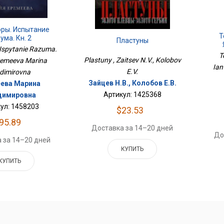
оры. Испытание
Т
ума. Кн. 2
Пластуны
 Ispytanie Razuma.
T
Plastuny , Zaitsev N.V., Kolobov
Eremeeva Marina
Ian
E.V.
dimirovna
Зайцев Н.В., Колобов Е.В.
ева Марина
Артикул: 1425368
димировна
ул: 1458203
$23.53
95.89
Доставка за 14–20 дней
До
 за 14–20 дней
КУПИТЬ
КУПИТЬ