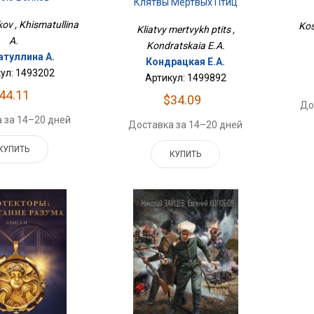
Клятвы Мертвых Птиц
kov , Khismatullina
Kos
Kliatvy mertvykh ptits ,
A.
Kondratskaia E.A.
атуллина А.
Кондрацкая Е.А.
ул: 1493202
Артикул: 1499892
44.11
$34.09
До
 за 14–20 дней
Доставка за 14–20 дней
КУПИТЬ
КУПИТЬ