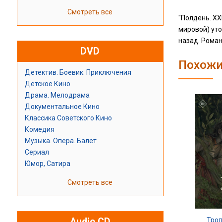
Смотреть все
"Полдень. XХ
мировой) ут
назад. Роман
DVD
Похожи
Детектив. Боевик. Приключения
Детское Кино
Драма. Мелодрама
Документальное Кино
Классика Советского Кино
Комедия
Музыка. Опера. Балет
Сериал
Юмор, Сатира
Смотреть все
Тро
Audio CD