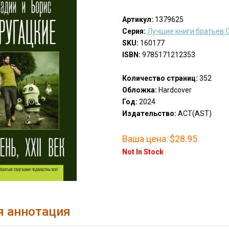
Артикул:
1379625
Серия:
Лучшие книги братьев 
SKU:
160177
ISBN:
9785171212353
Количество страниц:
352
Обложка:
Hardcover
Год:
2024
Издательство:
АСТ(AST)
Ваша цена:
$28.95
Not In Stock
я аннотация