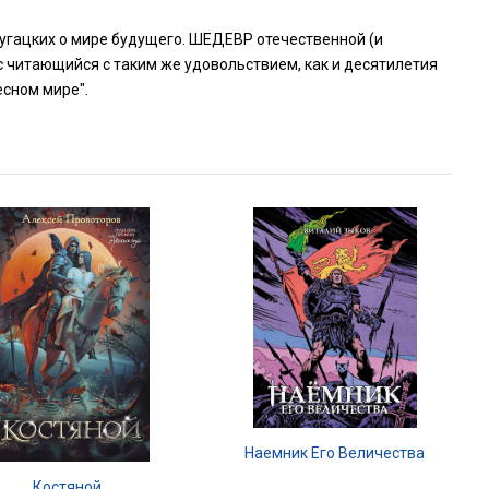
ругацких о мире будущего. ШЕДЕВР отечественной (и
 читающийся с таким же удовольствием, как и десятилетия
есном мире".
Наемник Его Величества
Костяной