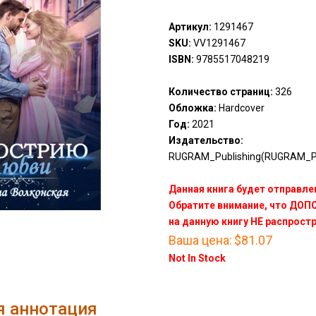
Артикул:
1291467
SKU:
VV1291467
ISBN:
9785517048219
Количество страниц:
326
Обложка:
Hardcover
Год:
2021
Издательство:
RUGRAM_Publishing(RUGRAM_Pu
Данная книга будет отправлен
Обратите внимание, что ДО
на данную книгу НЕ распрост
Ваша цена:
$81.07
Not In Stock
я аннотация