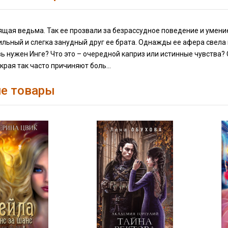
ящая ведьма. Так ее прозвали за безрассудное поведение и умение
ильный и слегка занудный друг ее брата. Однажды ее афера свела и
ь нужен Инге? Что это – очередной каприз или истинные чувства?
края так часто причиняют боль...
е товары