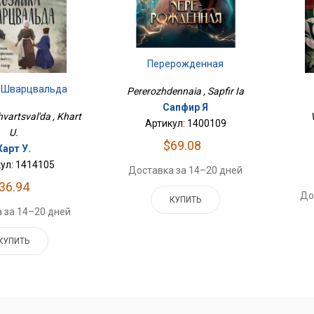
Перерожденная
 Шварцвальда
Pererozhdennaia , Sapfir Ia
Сапфир Я
vartsval'da , Khart
Артикул: 1400109
U.
$69.08
Харт У.
ул: 1414105
Доставка за 14–20 дней
36.94
До
КУПИТЬ
 за 14–20 дней
КУПИТЬ