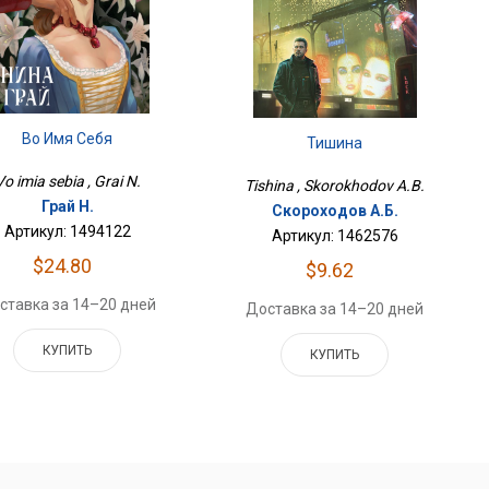
Во Имя Себя
Тишина
Vo imia sebia , Grai N.
Tishina , Skorokhodov A.B.
Грай Н.
Скороходов А.Б.
Артикул: 1494122
Артикул: 1462576
$24.80
$9.62
ставка за 14–20 дней
Доставка за 14–20 дней
КУПИТЬ
КУПИТЬ