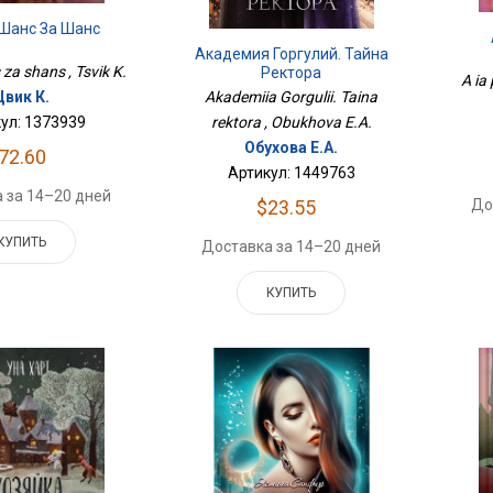
 Шанс За Шанс
Академия Горгулий. Тайна
 za shans , Tsvik K.
Ректора
A ia 
Akademiia Gorgulii. Taina
Цвик К.
rektora , Obukhova E.A.
ул: 1373939
Обухова Е.А.
72.60
Артикул: 1449763
 за 14–20 дней
$23.55
До
КУПИТЬ
Доставка за 14–20 дней
КУПИТЬ