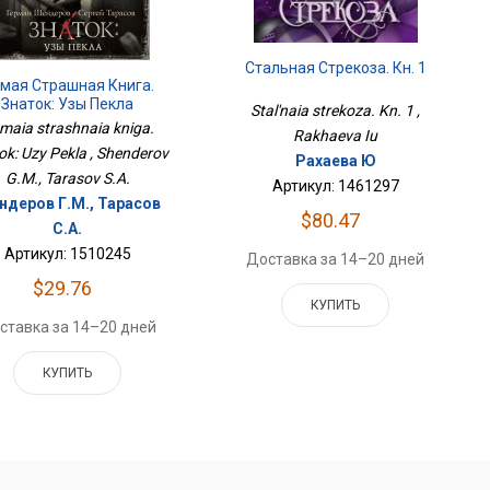
Стальная Стрекоза. Кн. 1
мая Страшная Книга.
Знаток: Узы Пекла
Stal'naia strekoza. Kn. 1 ,
maia strashnaia kniga.
Rakhaeva Iu
ok: Uzy Pekla , Shenderov
Рахаева Ю
G.M., Tarasov S.A.
Артикул: 1461297
деров Г.М., Тарасов
$80.47
С.А.
Артикул: 1510245
Доставка за 14–20 дней
$29.76
КУПИТЬ
ставка за 14–20 дней
КУПИТЬ