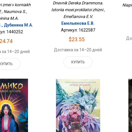
Жизни
Dnevnik Dereka Drammona.
i zmei v korniakh
Niapi
Istoriia moei prokliatoi zhizni ,
2 , Naumova S.,
Emel'ianova E.V.
inina M.A.
Емельянова Е.В.
., Дубинина М.А.
Артикул: 1622587
ул: 1440252
До
$23.55
24.74
Доставка за 14–20 дней
 за 14–20 дней
КУПИТЬ
КУПИТЬ