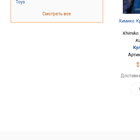
Toys
Смотреть все
Химико. 
Khimiko. 
Ku
Ку
Артик
$
Доставка