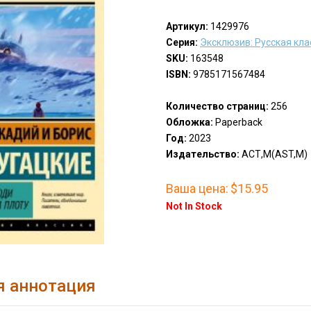
Артикул:
1429976
Серия:
Эксклюзив: Русская кла
SKU:
163548
ISBN:
9785171567484
Количество страниц:
256
Обложка:
Paperback
Год:
2023
Издательство:
АСТ,М(AST,M)
Ваша цена:
$15.95
Not In Stock
я аннотация