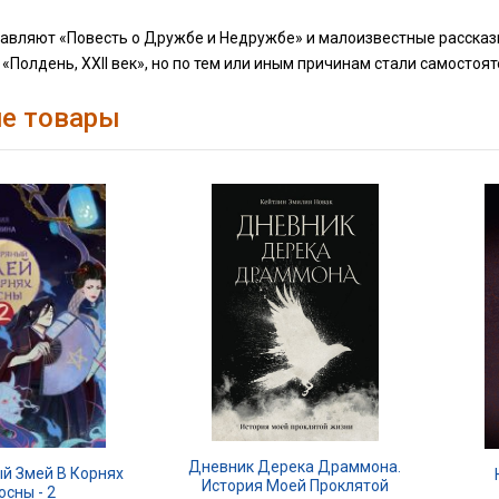
тавляют «Повесть о Дружбе и Недружбе» и малоизвестные рассказы
 «Полдень, ХХII век», но по тем или иным причинам стали самосто
е товары
Дневник Дерека Драммона.
й Змей В Корнях
История Моей Проклятой
осны - 2