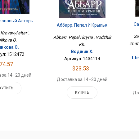
Кровавый Алтарь
Са
Аббарр. Пепел И Крылья
Krovavyi altar' ,
Sa
Abbarr. Pepel i kryl'ia , Vodzhik
likova O.
Znat
Kh.
ликова О.
Воджик Х.
ул: 1512472
Шен
Артикул: 1434114
74.57
$23.53
 за 14–20 дней
Доставка за 14–20 дней
КУПИТЬ
До
КУПИТЬ