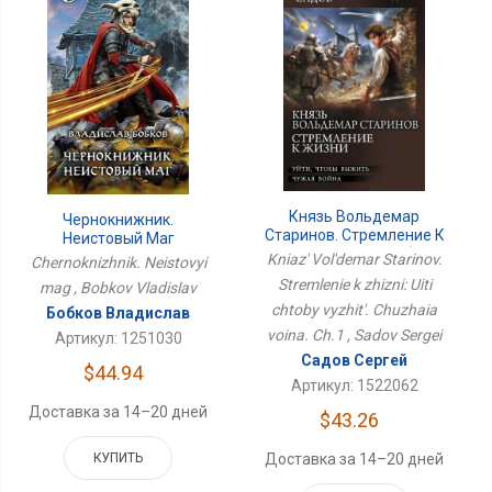
Князь Вольдемар
Чернокнижник.
Старинов. Стремление К
Неистовый Маг
Жизни: Уйти Чтобы
Kniaz' Vol'demar Starinov.
Chernoknizhnik. Neistovyi
Выжить. Чужая Война.
Stremlenie k zhizni: Uiti
mag , Bobkov Vladislav
Ч.1
chtoby vyzhit'. Chuzhaia
Бобков Владислав
voina. Ch.1 , Sadov Sergei
Артикул: 1251030
Садов Сергей
$44.94
Артикул: 1522062
Доставка за 14–20 дней
$43.26
КУПИТЬ
Доставка за 14–20 дней