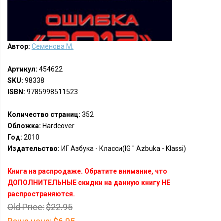
Автор:
Семенова М.
Артикул:
454622
SKU:
98338
ISBN:
9785998511523
Количество страниц:
352
Обложка:
Hardcover
Год:
2010
Издательство:
ИГ Азбука - Класси(IG " Azbuka - Klassi)
Книга на распродаже. Обратите внимание, что
ДОПОЛНИТЕЛЬНЫЕ скидки на данную книгу НЕ
распространяются.
Old Price:
$22.95