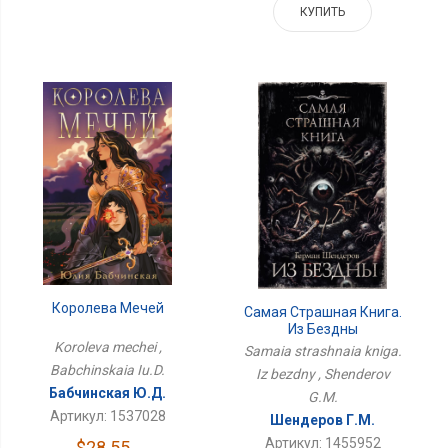
КУПИТЬ
Королева Мечей
Самая Страшная Книга.
Из Бездны
Koroleva mechei ,
Samaia strashnaia kniga.
Babchinskaia Iu.D.
Iz bezdny , Shenderov
Бабчинская Ю.Д.
G.M.
Артикул: 1537028
Шендеров Г.М.
Артикул: 1455952
$28.55