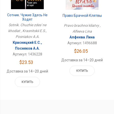
Сотник. Чужие Здесь Не
Право Брачной Клятвы
Ходят
Sotnik. Chuzhie zdes' ne
Pravo brachnoi kliatvy ,
khodiat , Krasnitskii E.S.,
Alfeeva Lina
Posniakov A.A.
Алфеева Лина
Красницкий Е.С.,
Артикул: 1496688
Посняков А.А.
$26.05
Артикул: 1436228
Доставка за 14–20 дней
$23.53
КУПИТЬ
Доставка за 14–20 дней
КУПИТЬ