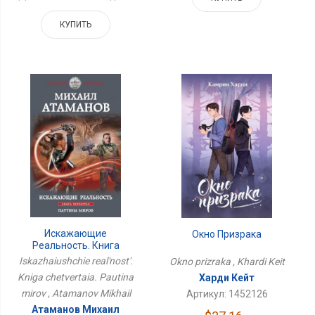
КУПИТЬ
Искажающие
Окно Призрака
Реальность. Книга
Четвертая. Паутина
Iskazhaiushchie real'nost'.
Okno prizraka , Khardi Keit
Миров
Kniga chetvertaia. Pautina
Харди Кейт
mirov , Atamanov Mikhail
Артикул: 1452126
Атаманов Михаил