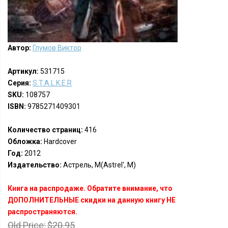
Автор:
Глумов Виктор
Артикул:
531715
Серия:
S.T.A.L.K.E.R
SKU:
108757
ISBN:
9785271409301
Количество страниц:
416
Обложка:
Hardcover
Год:
2012
Издательство:
Астрель, М(Astrel', M)
Книга на распродаже. Обратите внимание, что
ДОПОЛНИТЕЛЬНЫЕ скидки на данную книгу НЕ
распространяются.
Old Price:
$20.95