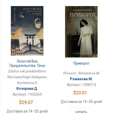
Золотой Век
Приворот
Предательства. Тени
Заезжего Балагана
Zolotoi vek predatel'stva.
Privorot , Romanova M.
Teni zaezzhego balagana ,
Романова М.
Kocherova D.
Артикул: 1398714
Кочерова Д.
$23.01
Артикул: 1436265
Доставка за 14–20 дней
$29.07
Доставка за 14–20 дней
КУПИТЬ