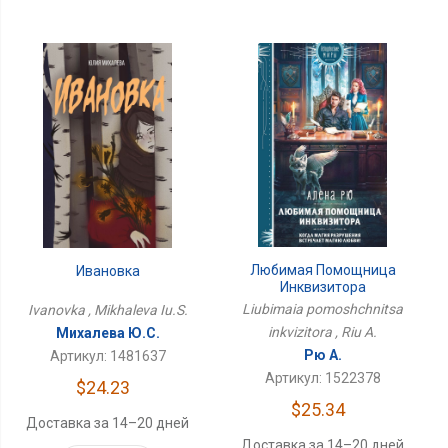
Любимая Помощница
Ивановка
Инквизитора
Liubimaia pomoshchnitsa
Ivanovka , Mikhaleva Iu.S.
inkvizitora , Riu A.
Михалева Ю.С.
Рю А.
Артикул: 1481637
Артикул: 1522378
$24.23
$25.34
Доставка за 14–20 дней
Доставка за 14–20 дней