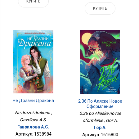
КУПИТЬ
КУПИТЬ
Не Дразни Дракона
2:36 По Аляске Новое
Оформление
Ne drazni drakona ,
2:36 po Aliaske novoe
Gavrilova A.S.
oformlenie , Gor A.
Гаврилова А.С.
Гор А.
Артикул: 1538984
Артикул: 1616800