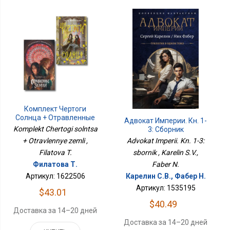
Комплект Чертоги
Солнца + Отравленные
Адвокат Империи. Кн. 1-
Земли
Komplekt Chertogi solntsa
3: Сборник
+ Otravlennye zemli ,
Advokat Imperii. Kn. 1-3:
Filatova T.
sbornik , Karelin S.V.,
Филатова Т.
Faber N.
Артикул: 1622506
Карелин С.В., Фабер Н.
Артикул: 1535195
$43.01
$40.49
Доставка за 14–20 дней
Доставка за 14–20 дней