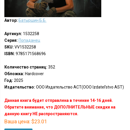
Автор:
Батыршин Б.Б.
Артикул:
1532258
Серия:
Попаданец
SKU:
VV1532258
ISBN:
9785171568696
Количество страниц:
352
Обложка:
Hardcover
Год:
2025
Издательство:
ООО Издательство АСТ(OOO Izdatel'stvo AST)
Данная книга будет отправлена в течение 14-16 дней.
Обратите внимание, что ДОПОЛНИТЕЛЬНЫЕ скидки на
данную книгу НЕ распространяются.
Ваша цена:
$23.01