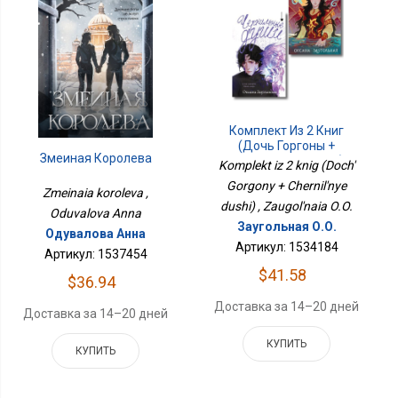
Комплект Из 2 Книг
(Дочь Горгоны +
Змеиная Королева
Чернильные Души)
Komplekt iz 2 knig (Doch'
Gorgony + Chernil'nye
Zmeinaia koroleva ,
dushi) , Zaugol'naia O.O.
Oduvalova Anna
Заугольная О.О.
Одувалова Анна
Артикул: 1534184
Артикул: 1537454
$41.58
$36.94
Доставка за 14–20 дней
Доставка за 14–20 дней
КУПИТЬ
КУПИТЬ