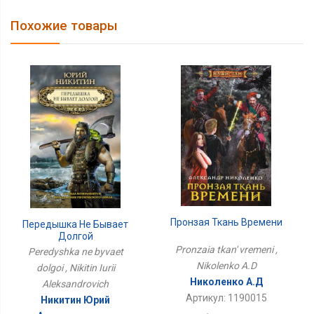
Похожие товары
Пронзая Ткань Времени
Передышка Не Бывает
Долгой
Pronzaia tkan' vremeni ,
Peredyshka ne byvaet
Nikolenko A.D
dolgoi , Nikitin Iurii
Николенко А.Д
Aleksandrovich
Артикул: 1190015
Никитин Юрий