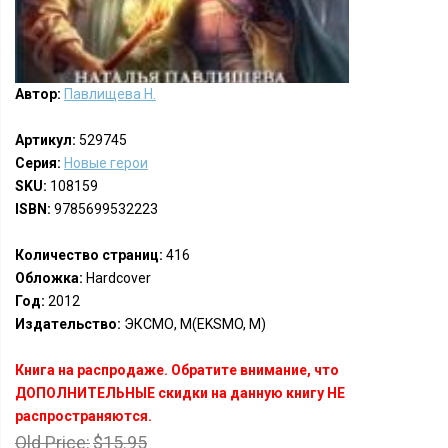
Автор:
Павлищева Н.
Артикул:
529745
Серия:
Новые герои
SKU:
108159
ISBN:
9785699532223
Количество страниц:
416
Обложка:
Hardcover
Год:
2012
Издательство:
ЭКСМО, М(EKSMO, M)
Книга на распродаже. Обратите внимание, что
ДОПОЛНИТЕЛЬНЫЕ скидки на данную книгу НЕ
распространяются.
Old Price:
$15.95