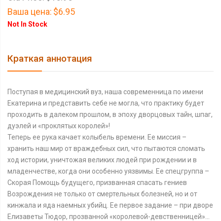
Ваша цена:
$6.95
Not In Stock
Краткая аннотация
Поступая в медицинский вуз, наша современница по имени
Екатерина и представить себе не могла, что практику будет
проходить в далеком прошлом, в эпоху дворцовых тайн, шпаг,
дуэлей и «проклятых королей»!
Теперь ее рука качает колыбель времени. Ее миссия –
хранить наш мир от враждебных сил, что пытаются сломать
ход истории, уничтожая великих людей при рождении и в
младенчестве, когда они особенно уязвимы. Ее спецгруппа –
Скорая Помощь будущего, призванная спасать гениев
Возрождения не только от смертельных болезней, но и от
кинжала и яда наемных убийц. Ее первое задание – при дворе
Елизаветы Тюдор, прозванной «королевой-девственницей»…