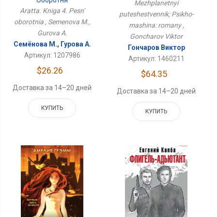
Оборотня
Машина: Романы
Mezhplanetnyi
Aratta. Kniga 4. Pesn'
puteshestvennik; Psikho-
oborotnia , Semenova M.,
mashina: romany ,
Gurova A.
Goncharov Viktor
Семёнова М., Гурова А.
Гончаров Виктор
Артикул: 1207986
Артикул: 1460211
$26.26
$64.35
Доставка за 14–20 дней
Доставка за 14–20 дней
КУПИТЬ
КУПИТЬ