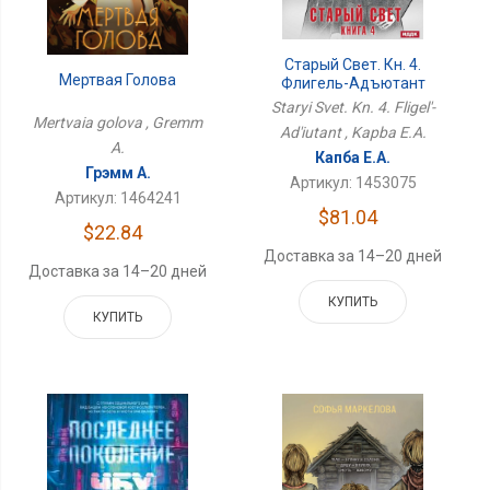
Старый Свет. Кн. 4.
Мертвая Голова
Флигель-Адъютант
Staryi Svet. Kn. 4. Fligel'-
Mertvaia golova , Gremm
Ad'iutant , Kapba E.A.
A.
Капба Е.А.
Грэмм А.
Артикул: 1453075
Артикул: 1464241
$81.04
$22.84
Доставка за 14–20 дней
Доставка за 14–20 дней
КУПИТЬ
КУПИТЬ