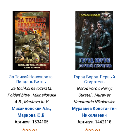
За Точкой Невозврата.
Город Воров. Первый
Полдень Битвы
Стиратель
Za tochkoi nevozvrata.
Gorod vorov. Pervyi
Polden' bitvy , Mikhailovskii
Stiratel' , Murav'ev
A.B., Markova Iu.V.
Konstantin Nikolaevich
Михайловский А.Б.,
Муравьев Константин
Маркова Ю.В.
Николаевич
Артикул: 1534105
Артикул: 1442118