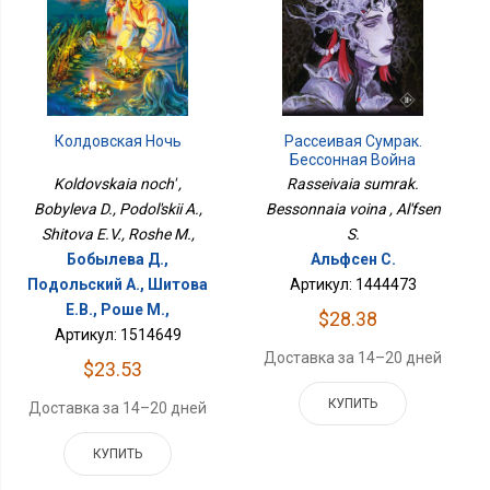
Колдовская Ночь
Рассеивая Сумрак.
Бессонная Война
Koldovskaia noch' ,
Rasseivaia sumrak.
Bobyleva D., Podol'skii A.,
Bessonnaia voina , Al'fsen
Shitova E.V., Roshe M.,
S.
Бобылева Д.,
Альфсен С.
Подольский А., Шитова
Артикул: 1444473
Е.В., Роше М.,
$28.38
Артикул: 1514649
Доставка за 14–20 дней
$23.53
КУПИТЬ
Доставка за 14–20 дней
КУПИТЬ