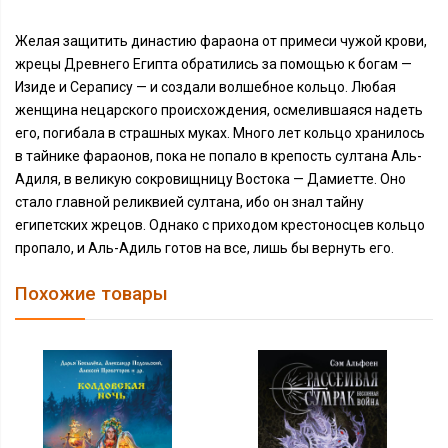
Желая защитить династию фараона от примеси чужой крови,
жрецы Древнего Египта обратились за помощью к богам —
Изиде и Серапису — и создали волшебное кольцо. Любая
женщина нецарского происхождения, осмелившаяся надеть
его, погибала в страшных муках. Много лет кольцо хранилось
в тайнике фараонов, пока не попало в крепость султана Аль-
Адиля, в великую сокровищницу Востока — Дамиетте. Оно
стало главной реликвией султана, ибо он знал тайну
египетских жрецов. Однако с приходом крестоносцев кольцо
пропало, и Аль-Адиль готов на все, лишь бы вернуть его.
Похожие товары