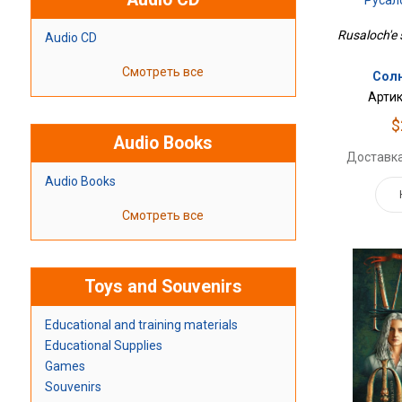
Русал
Rusaloch'e 
Audio CD
Смотреть все
Солн
Артик
$
Audio Books
Доставка
Audio Books
Смотреть все
Toys and Souvenirs
Educational and training materials
Educational Supplies
Games
Souvenirs