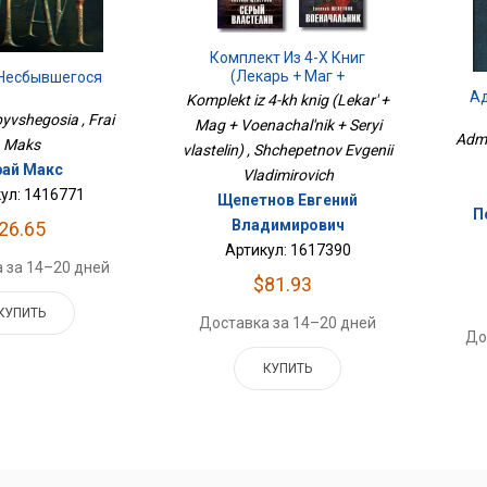
Комплект Из 4-Х Книг
(Лекарь + Маг +
 Несбывшегося
Военачальник + Серый
А
Komplekt iz 4-kh knig (Lekar' +
Властелин)
byvshegosia , Frai
Mag + Voenachal'nik + Seryi
Admi
Maks
vlastelin) , Shchepetnov Evgenii
ай Макс
Vladimirovich
ул: 1416771
Щепетнов Евгений
П
Владимирович
26.65
Артикул: 1617390
 за 14–20 дней
$81.93
КУПИТЬ
Доставка за 14–20 дней
До
КУПИТЬ