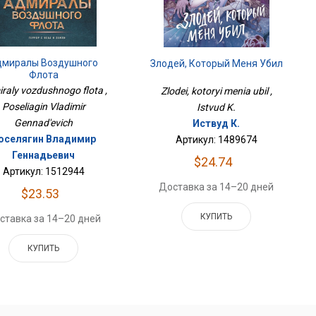
дмиралы Воздушного
Злодей, Который Меня Убил
Флота
raly vozdushnogo flota ,
Zlodei, kotoryi menia ubil ,
Poseliagin Vladimir
Istvud K.
Gennad'evich
Иствуд К.
оселягин Владимир
Артикул: 1489674
Геннадьевич
$24.74
Артикул: 1512944
Доставка за 14–20 дней
$23.53
КУПИТЬ
ставка за 14–20 дней
КУПИТЬ