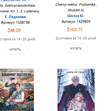
Равновесие. Кн. 1
Chernyi sektor. Podzemka ,
uity. Sokhraniaiushchaia
Sholokh Iu.
vesie. Kn. 1 , E. Ledeneva
Шолох Ю.
Е. Леденёва
Артикул: 1429809
Артикул: 1508198
$102.71
$48.20
Доставка за 14–20 дней
ставка за 14–20 дней
КУПИТЬ
КУПИТЬ