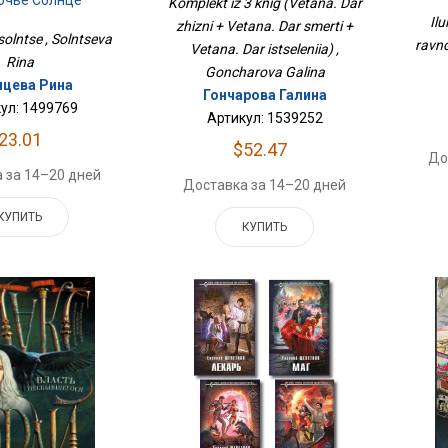
очье Солнце
Komplekt iz 3 knig (Vetana. Dar
Исцеления)
Il
zhizni + Vetana. Dar smerti +
solntse , Solntseva
ravno
Vetana. Dar istseleniia) ,
Rina
Goncharova Galina
цева Рина
Гончарова Галина
ул: 1499769
Артикул: 1539252
23.01
$52.47
До
 за 14–20 дней
Доставка за 14–20 дней
КУПИТЬ
КУПИТЬ