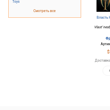
Toys
Смотреть все
Власть
Vlast' nes
Фр
Артик
$
Доставка