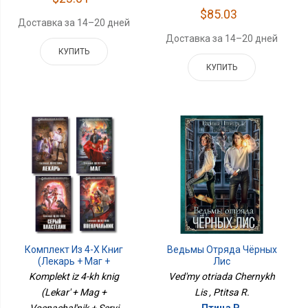
$85.03
Доставка за 14–20 дней
Доставка за 14–20 дней
КУПИТЬ
КУПИТЬ
Комплект Из 4-Х Книг
Ведьмы Отряда Чёрных
(Лекарь + Маг +
Лис
Военачальник + Серый
Komplekt iz 4-kh knig
Ved'my otriada Chernykh
Властелин)
(Lekar' + Mag +
Lis , Ptitsa R.