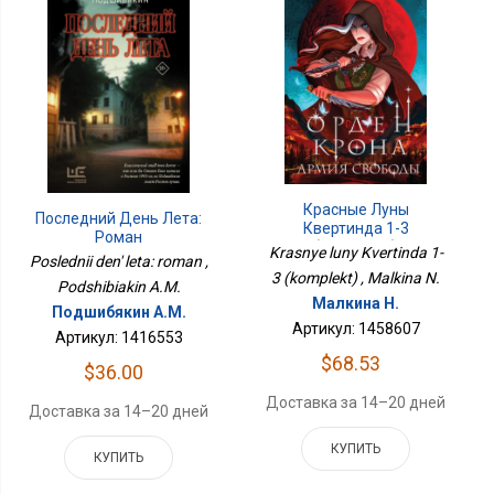
Красные Луны
Последний День Лета:
Квертинда 1-3
Роман
(комплект)
Krasnye luny Kvertinda 1-
Poslednii den' leta: roman ,
3 (komplekt) , Malkina N.
Podshibiakin A.M.
Малкина Н.
Подшибякин А.М.
Артикул: 1458607
Артикул: 1416553
$68.53
$36.00
Доставка за 14–20 дней
Доставка за 14–20 дней
КУПИТЬ
КУПИТЬ