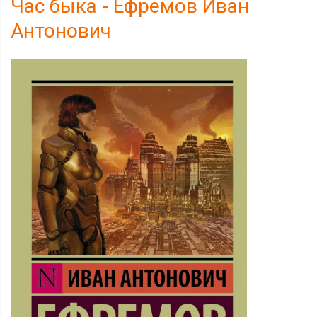
Час быка - Ефремов Иван
Антонович