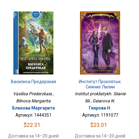
Василиса Предерзкая
Институт Проклятых.
Сияние Лилии
Vasilisa Prederzkaia ,
Institut prokliatykh. Siianie
Blinova Margarita
lilii , Geiarova N.
Блинова Маргарита
Геярова Н.
Артикул: 1444351
Артикул: 1191077
$22.31
$23.01
Доставка за 14–20 дней
Доставка за 14–20 дней