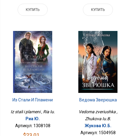
КУПИТЬ
КУПИТЬ
Ведома Зверюшка
Из Стали И Пламени
Vedoma zveriushka ,
Iz stali i plameni , Ria Iu.
Zhukova Iu.B.
Риа Ю.
Жукова Ю.Б.
Артикул: 1308108
Артикул: 1504958
$23.01