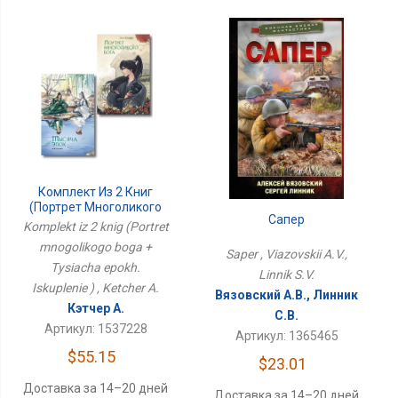
Комплект Из 2 Книг
(Портрет Многоликого
Сапер
Бога + Тысяча Эпох.
Komplekt iz 2 knig (Portret
Искупление )
mnogolikogo boga +
Saper , Viazovskii A.V.,
Tysiacha epokh.
Linnik S.V.
Iskuplenie ) , Ketcher A.
Вязовский А.В., Линник
Кэтчер А.
С.В.
Артикул: 1537228
Артикул: 1365465
$55.15
$23.01
Доставка за 14–20 дней
Доставка за 14–20 дней