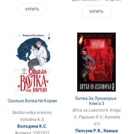
КУПИТЬ
КУПИТЬ
Битва За Лукоморье.
Сколько Волка Ни Корми
Книга 3
Bitva za Lukomor'e. Kniga
Skol'ko volka ni kormi ,
3 , Papsuev R.V., Kamsha
Volodina K.S.
V.V.
Володина К.С.
Папсуев Р.В., Камша
Артикул: 1501971