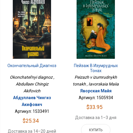
Окончательный Диагноз
Пейзаж В Изумрудных
Тонах
Okonchatel'nyi diagnoz ,
Peizazh v izumrudnykh
Abdullaev Chingiz
tonakh , Iavorskaia Maiia
Akifovich
Яворская Майя
Абдуллаев Чингиз
Артикул: 1505934
Акифович
$33.95
Артикул: 1533491
Доставка за 1–3 дня
$25.34
КУПИТЬ
Доставка за 14–20 дней