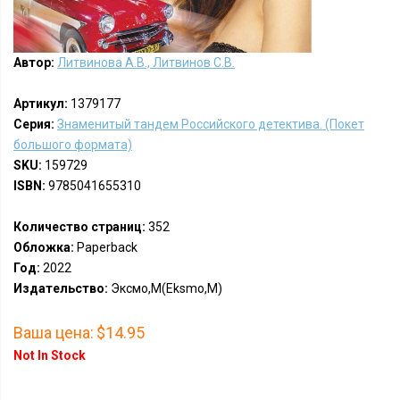
Автор:
Литвинова А.В., Литвинов С.В.
Артикул:
1379177
Серия:
Знаменитый тандем Российского детектива. (Покет
большого формата)
SKU:
159729
ISBN:
9785041655310
Количество страниц:
352
Обложка:
Paperback
Год:
2022
Издательство:
Эксмо,М(Eksmo,M)
Ваша цена:
$14.95
Not In Stock