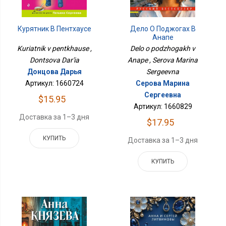
Курятник В Пентхаусе
Дело О Поджогах В
Анапе
Kuriatnik v pentkhause ,
Delo o podzhogakh v
Dontsova Dar'ia
Anape , Serova Marina
Донцова Дарья
Sergeevna
Артикул: 1660724
Серова Марина
Сергеевна
$15.95
Артикул: 1660829
Доставка за 1–3 дня
$17.95
КУПИТЬ
Доставка за 1–3 дня
КУПИТЬ