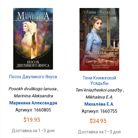
Посох Двуликого Януса
Тени Княжеской
Усадьбы
Posokh dvulikogo Ianusa ,
Teni kniazheskoi usad'by ,
Marinina Aleksandra
Mikhaleva E.A.
Маринина Александра
Михалёва Е.А.
Артикул: 1660805
Артикул: 1660755
$19.95
$34.95
Доставка за 1–3 дня
Доставка за 1–3 дня