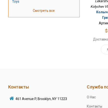
Lekarstv
Toys
Kolychev Vl
Смотреть все
Колыч
Гр
Артик
$
Доставка
Контакты
Служба п
О Нас
461 Avenue P, Brooklyn, NY 11223
Контакты