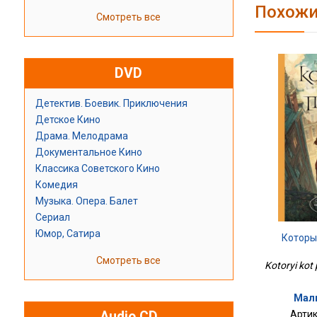
Похожи
Смотреть все
DVD
Детектив. Боевик. Приключения
Детское Кино
Драма. Мелодрама
Документальное Кино
Классика Советского Кино
Комедия
Музыка. Опера. Балет
Сериал
Юмор, Сатира
Которы
Смотреть все
Kotoryi kot 
Мали
Артик
Audio CD