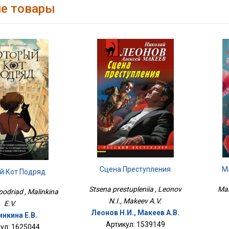
е товары
М
Сцена Преступления
й Кот Подряд
Mal
Stsena prestupleniia , Leonov
podriad , Malinkina
N.I., Makeev A.V.
E.V.
Леонов Н.И., Макеев А.В.
нкина Е.В.
Артикул: 1539149
ул: 1625044