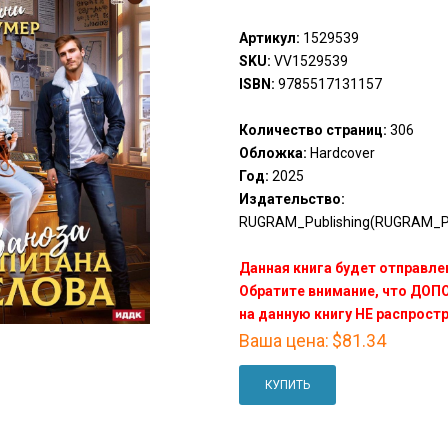
Артикул:
1529539
SKU:
VV1529539
ISBN:
9785517131157
Количество страниц:
306
Обложка:
Hardcover
Год:
2025
Издательство:
RUGRAM_Publishing(RUGRAM_Pu
Данная книга будет отправлен
Обратите внимание, что ДО
на данную книгу НЕ распрост
Ваша цена:
$81.34
КУПИТЬ