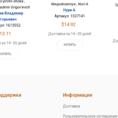
o protiv shoka ,
Neupokoennye , Nuri A.
Ta
adimir Grigor'evich
Нури А.
ев Владимир
Артикул: 1537141
игорьевич
$14.92
ул: 1613552
13.11
Доставка за 14–20 дней
До
 за 14–20 дней
КУПИТЬ
КУПИТЬ
оддержки
Информация
Доставка
Пользовательское соглашение