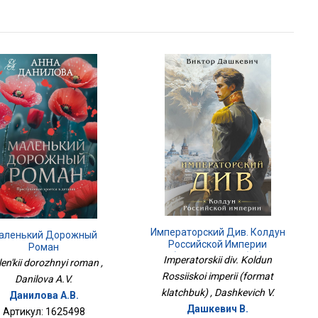
Императорский Див. Колдун
аленький Дорожный
Российской Империи
Роман
(формат Клатчбук)
Imperatorskii div. Koldun
en'kii dorozhnyi roman ,
Rossiiskoi imperii (format
Danilova A.V.
klatchbuk) , Dashkevich V.
Данилова А.В.
Дашкевич В.
Артикул: 1625498