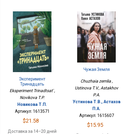
Чужая Земля
Эксперимент
Chuzhaia zemlia ,
Тринадцать
Ustinova T.V., Astakhov
Eksperiment Trinadtsat' ,
P.A.
Novikova T.P.
Устинова Т.В., Астахов
Новикова Т.П.
П.А.
Артикул: 1613571
Артикул: 1615607
$21.58
$15.95
Доставка за 14–20 дней