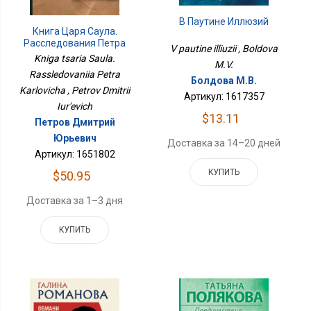
В Паутине Иллюзий
Книга Царя Саула.
Расследования Петра
V pautine illiuzii , Boldova
Карловича
Kniga tsaria Saula.
M.V.
Rassledovaniia Petra
Болдова М.В.
Karlovicha , Petrov Dmitrii
Артикул: 1617357
Iur'evich
$13.11
Петров Дмитрий
Юрьевич
Доставка за 14–20 дней
Артикул: 1651802
КУПИТЬ
$50.95
Доставка за 1–3 дня
КУПИТЬ