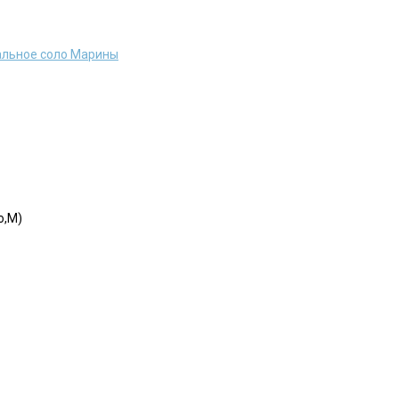
альное соло Марины
o,M)