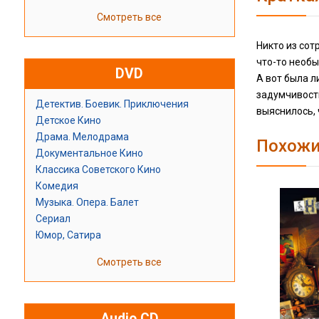
Смотреть все
Никто из сот
что-то необ
DVD
А вот была л
задумчивость
Детектив. Боевик. Приключения
выяснилось,
Детское Кино
Драма. Мелодрама
Похожи
Документальное Кино
Классика Советского Кино
Комедия
Музыка. Опера. Балет
Сериал
Юмор, Сатира
Смотреть все
Audio CD