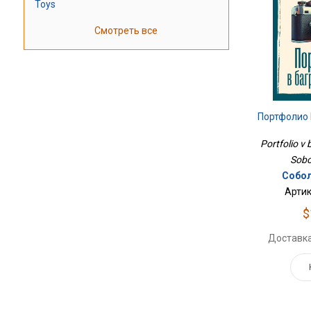
Toys
Смотреть все
Портфолио 
Portfolio v
Sobo
Собол
Артик
$
Доставка