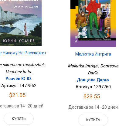
е Никому Не Расскажет
Малютка Интрига
 nikomu ne rasskazhet ,
Maliutka Intriga , Dontsova
Usachev Iu.Iu.
Dar'ia
Усачёв Ю.Ю.
Донцова Дарья
Артикул: 1477562
Артикул: 1397760
$21.05
$23.55
ставка за 14–20 дней
Доставка за 14–20 дней
КУПИТЬ
КУПИТЬ