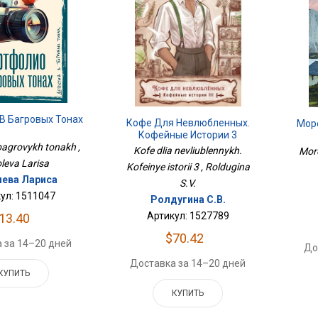
В Багровых Тонах
Кофе Для Невлюбленных.
Мор
Кофейные Истории 3
 bagrovykh tonakh ,
Kofe dlia nevliublennykh.
More
leva Larisa
Kofeinye istorii 3 , Roldugina
ева Лариса
S.V.
ул: 1511047
Ролдугина С.В.
Артикул: 1527789
13.40
$70.42
 за 14–20 дней
До
Доставка за 14–20 дней
КУПИТЬ
КУПИТЬ