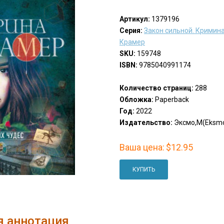
Артикул:
1379196
Серия:
Закон сильной. Кримин
Крамер
SKU:
159748
ISBN:
9785040991174
Количество страниц:
288
Обложка:
Paperback
Год:
2022
Издательство:
Эксмо,М(Eksm
Ваша цена:
$12.95
КУПИТЬ
я аннотация