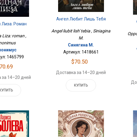
Ангел Любит Лишь Тебя
 Лиза: Роман
Angel liubit lish' tebia , Siniagina
Oppo
 Liza: roman ,
M.
nonimus
Синягина М.
нонимус
Артикул: 1418661
ул: 1465799
$70.50
70.69
Доставка за 14–20 дней
 за 14–20 дней
До
КУПИТЬ
КУПИТЬ