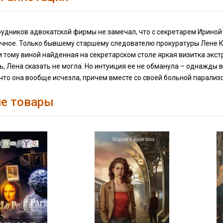
рудников адвокатской фирмы не замечал, что с секретарем Ириной
ычное. Только бывшему старшему следователю прокуратуры Лене
и тому виной найденная на секретарском столе яркая визитка экс
, Лена сказать не могла. Но интуиция ее не обманула – однажды в
 что она вообще исчезла, причем вместе со своей больной парали
е товары