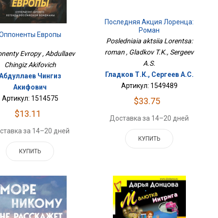
Последняя Акция Лоренца:
Роман
Оппоненты Европы
Posledniaia aktsiia Lorentsa:
roman , Gladkov T.K., Sergeev
nenty Evropy , Abdullaev
A.S.
Chingiz Akifovich
Гладков Т.К., Сергеев А.С.
Абдуллаев Чингиз
Артикул: 1549489
Акифович
Артикул: 1514575
$33.75
$13.11
Доставка за 14–20 дней
ставка за 14–20 дней
КУПИТЬ
КУПИТЬ