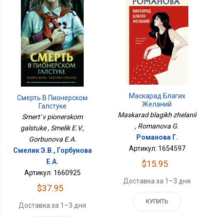
Маскарад Благих
Смерть В Пионерском
Желаний
Галстуке
Maskarad blagikh zhelanii
Smert' v pionerskom
, Romanova G.
galstuke , Smelik E.V.,
Романова Г.
Gorbunova E.A.
Артикул: 1654597
Смелик Э.В., Горбунова
Е.А.
$15.95
Артикул: 1660925
Доставка за 1–3 дня
$37.95
КУПИТЬ
Доставка за 1–3 дня