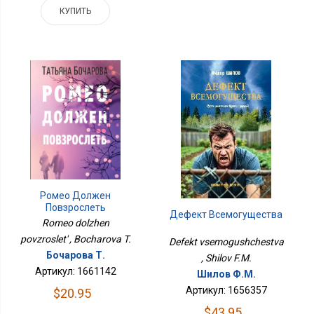
КУПИТЬ
Ромео Должен
Повзрослеть
Дефект Всемогущества
Romeo dolzhen
povzroslet' , Bocharova T.
Defekt vsemogushchestva
Бочарова Т.
, Shilov F.M.
Артикул: 1661142
Шилов Ф.М.
Артикул: 1656357
$20.95
$43.95