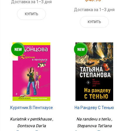
Доставка за 1–3 дня
Доставка за 1–3 дня
КУПИТЬ
КУПИТЬ
Курятник В Пентхаусе
На Рандеву С Тенью
Kuriatnik v pentkhause ,
Na randevu s ten'iu ,
Dontsova Dar'ia
Stepanova Tat'iana