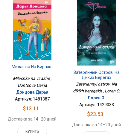
Милашка На Вираже
Затерянный Остров. На
Диких Берегах
Milashka na virazhe ,
Zateriannyi ostrov. Na
Dontsova Dar'ia
dikikh beregakh , Loren O.
Донцова Дарья
Лорен О.
Артикул: 1481387
Артикул: 1429033
$13.11
$23.53
Доставка за 14–20 дней
Доставка за 14–20 дней
КУПИТЬ