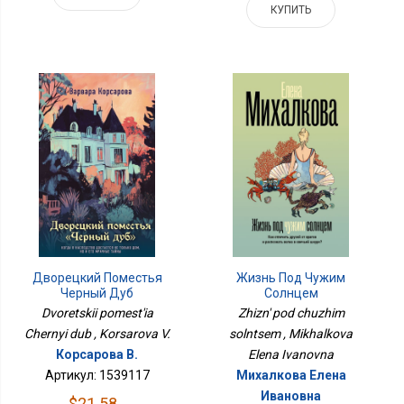
КУПИТЬ
Дворецкий Поместья
Жизнь Под Чужим
Черный Дуб
Солнцем
Dvoretskii pomest'ia
Zhizn' pod chuzhim
Chernyi dub , Korsarova V.
solntsem , Mikhalkova
Корсарова В.
Elena Ivanovna
Артикул: 1539117
Михалкова Елена
Ивановна
$21.58