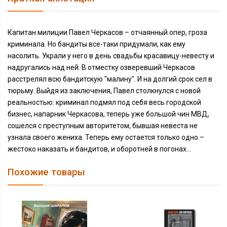
Капитан милиции Павел Черкасов – отчаянный опер, гроза
криминала. Но бандиты все-таки придумали, как ему
насолить. Украли у него в день свадьбы красавицу-невесту и
надругались над ней. В отместку озверевший Черкасов
расстрелял всю бандитскую "малину". И на долгий срок сел в
тюрьму. Выйдя из заключения, Павел столкнулся с новой
реальностью: криминал подмял под себя весь городской
бизнес, напарник Черкасова, теперь уже большой чин МВД,
сошелся с преступным авторитетом, бывшая невеста не
узнала своего жениха. Теперь ему остается только одно –
жестоко наказать и бандитов, и оборотней в погонах…
Похожие товары