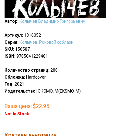
Автор:
Колычев Владимир Григорьевич
Артикул:
1316052
Серия:
Колычев. Роковой соблазн
SKU:
156587
ISBN:
9785041229481
Количество страниц:
288
Обложка:
Hardcover
Год:
2021
Издательство:
ЭКСМО, М(EKSMO, M)
Ваша цена:
$22.95
Not In Stock
Краткая аннотация