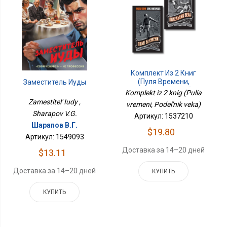
Комплект Из 2 Книг
(Пуля Времени,
Заместитель Иуды
Подельник Века)
Komplekt iz 2 knig (Pulia
Zamestitel' Iudy ,
vremeni, Podel'nik veka)
Sharapov V.G.
Артикул: 1537210
Шарапов В.Г.
$19.80
Артикул: 1549093
Доставка за 14–20 дней
$13.11
Доставка за 14–20 дней
КУПИТЬ
КУПИТЬ