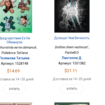
Дольше Чем Вечность
Предчувствия Ее Не
Обманули
Dol'she chem vechnost' ,
huvstviia ee ne obmanuli ,
Pantelli D.
Poliakova Tat'iana
Пантелли Д.
Полякова Татьяна
Артикул: 1551382
Артикул: 1528148
$21.11
$14.69
Доставка за 14–20 дней
ставка за 14–20 дней
КУПИТЬ
КУПИТЬ