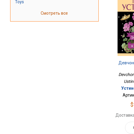
Toys
Смотреть все
Девчонк
Devchonki
Ustin
Устин
Артик
$
Доставка