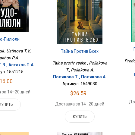
о-Пилюли
li , Ustinova T.V.,
Тайна Против Всех
akhov P.A.
Predc
Taina protiv vsekh , Poliakova
.В., Астахов П.А.
T., Poliakova A.
ул: 1551215
Полякова Т., Полякова А.
16.00
Артикул: 1549030
 за 14–20 дней
$26.59
До
Доставка за 14–20 дней
КУПИТЬ
КУПИТЬ