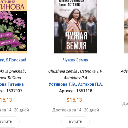
и, Я Приехал!
Чужая Земля
, ia priekhal! ,
Chuzhaia zemlia , Ustinova T.V.,
Adsk
ova Tat'iana
Astakhov P.A.
ова Татьяна
Устинова Т.В., Астахов П.А.
ул: 1537907
Артикул: 1551118
15.13
$15.13
До
 за 14–20 дней
Доставка за 14–20 дней
КУПИТЬ
КУПИТЬ