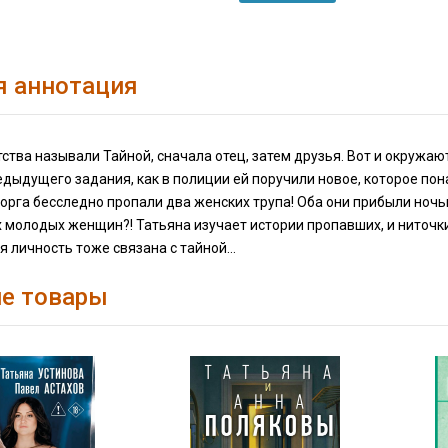
я аннотация
тства называли Тайной, сначала отец, затем друзья. Вот и окружаю
едыдущего задания, как в полиции ей поручили новое, которое по
орга бесследно пропали два женских трупа! Оба они прибыли ночь
 молодых женщин?! Татьяна изучает истории пропавших, и ниточки
я личность тоже связана с тайной…
е товары