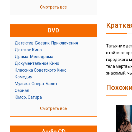
Смотреть все
Кратка
DVD
Детектив. Боевик. Приключения
Татьяну с де
Детское Кино
отойти от пр
Драма. Мелодрама
городского м
Документальное Кино
тела мертвых
Классика Советского Кино
знакомый, чь
Комедия
Музыка. Опера. Балет
Похожи
Сериал
Юмор, Сатира
Смотреть все
Audio CD