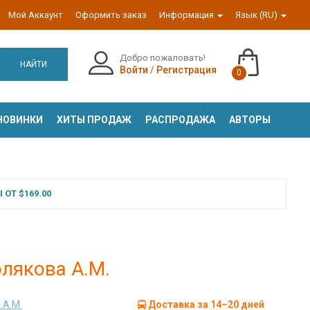
Мой Аккаунт
Оформить заказ
Информация
Язык (RU)
Добро пожаловать!
НАЙТИ
Войти
/
Регистрация
0
НОВИНКИ
ХИТЫ ПРОДАЖ
РАСПРОДАЖА
АВТОРЫ
ОТ $169.00
олякова А.М.
 А.М.
Доставка за 14–20 дней