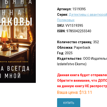
Артикул:
1519395
Серия:
Детективы с авантюрой
Поляковых
SKU:
VV1519395
ISBN:
9785042255540
Количество страниц:
352
Обложка:
Paperback
Год:
2025
Издательство:
ООО Издатель
Izdatel'stvo Eksmo)
Данная книга будет отправлен
Обратите внимание, что ДО
на данную книгу НЕ распрост
Ваша цена:
$13.11
КУПИТЬ