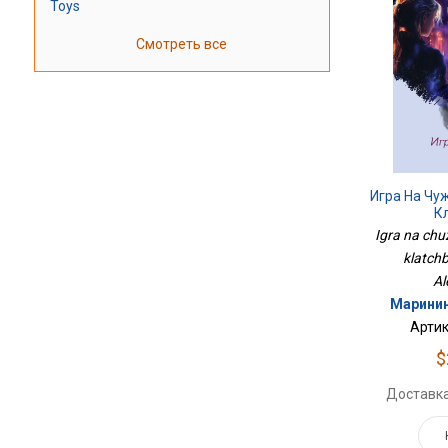
Toys
Смотреть все
Игра На Чу
К
Igra na chu
klatchb
Al
Маринин
Артик
$
Доставка