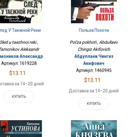
лед У Таежной Реки
Польза Похоти
Sled u taezhnoi reki ,
Pol'za pokhoti , Abdullaev
Tamonikov Aleksandr
Chingiz Akifovich
моников Александр
Абдуллаев Чингиз
Артикул: 1619228
Акифович
Артикул: 1460945
$13.11
$13.11
ставка за 14–20 дней
Доставка за 14–20 дней
КУПИТЬ
КУПИТЬ