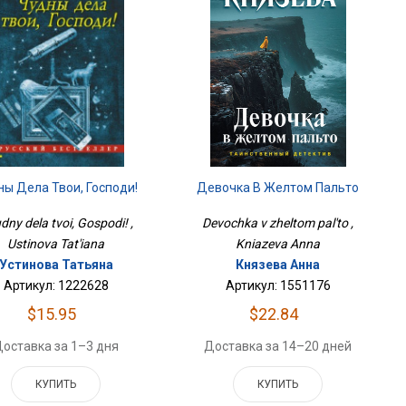
Девочка В Желтом Пальто
ны Дела Твои, Господи!
Devochka v zheltom pal'to ,
dny dela tvoi, Gospodi! ,
Kniazeva Anna
Ustinova Tat'iana
Князева Анна
Устинова Татьяна
Артикул: 1551176
Артикул: 1222628
$22.84
$15.95
Доставка за 14–20 дней
оставка за 1–3 дня
КУПИТЬ
КУПИТЬ