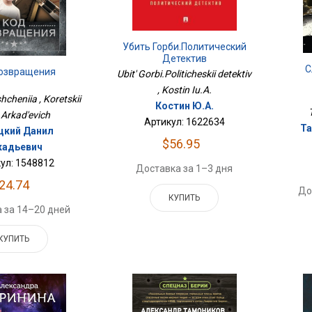
Убить Горби.Политический
Детектив
С
озвращения
Ubit' Gorbi.Politicheskii detektiv
, Kostin Iu.A.
cheniia , Koretskii
Костин Ю.А.
 Arkad'evich
Артикул: 1622634
Та
цкий Данил
$56.95
кадьевич
ул: 1548812
Доставка за 1–3 дня
24.74
До
КУПИТЬ
 за 14–20 дней
КУПИТЬ