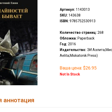
Артикул:
1143013
SKU:
143638
ISBN:
9785752530913
Количество страниц:
268
Обложка:
Paperback
Год:
2016
Издательство:
ЭИ Аэлита,Мис
Aelita,Miskatonik Press)
Ваша цена:
$26.95
Not In Stock
я аннотация