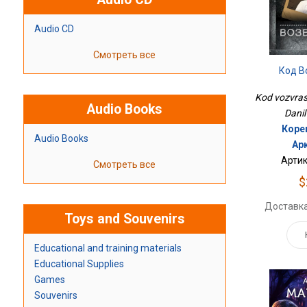
Audio CD
Смотреть все
Код В
Kod vozvrash
Audio Books
Danil
Коре
Audio Books
Ар
Артик
Смотреть все
$
Доставка
Toys and Souvenirs
Educational and training materials
Educational Supplies
Games
Souvenirs