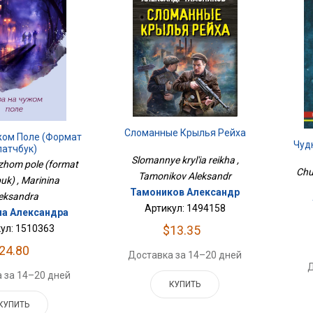
Сломанные Крылья Рейха
жом Поле (формат
Чуд
латчбук)
Slomannye kryl'ia reikha ,
zhom pole (format
Chu
Tamonikov Aleksandr
uk) , Marinina
Тамоников Александр
eksandra
Артикул: 1494158
а Александра
ул: 1510363
$13.35
24.80
Доставка за 14–20 дней
Д
 за 14–20 дней
КУПИТЬ
КУПИТЬ