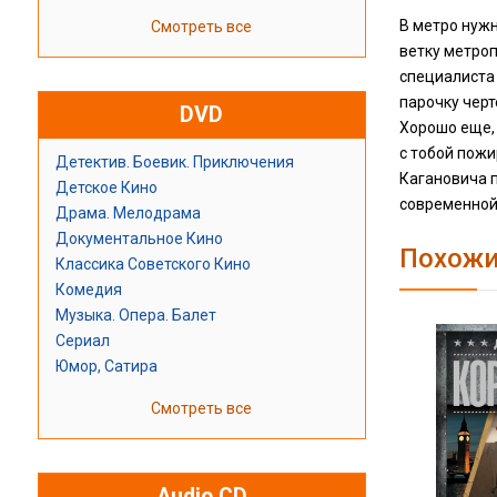
В метро нужн
Смотреть все
ветку метроп
специалиста 
парочку черт
DVD
Хорошо еще, 
с тобой пожи
Детектив. Боевик. Приключения
Кагановича п
Детское Кино
современной
Драма. Мелодрама
Документальное Кино
Похожи
Классика Советского Кино
Комедия
Музыка. Опера. Балет
Сериал
Юмор, Сатира
Смотреть все
Audio CD