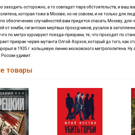
о заходить осторожно, а то совпадет пара обстоятельств, и ваш в
олитена, которая тоже в Москве, но не совсем, и не только для лю
по обеспечению случайностей вам придется спасать Москву, для ч
ей от зомби, гигантских мертвых проходчиков, русалок в затоплен
что по метро курсируют поезда-призраки, те, что проходят по стан
рает призрак червя-мутанта Олгой-Хорхоя, который до того, как ст
рорыл в 1935 г. кольцевую линию московского метрополитена. Ну а
 России удивит.
е товары