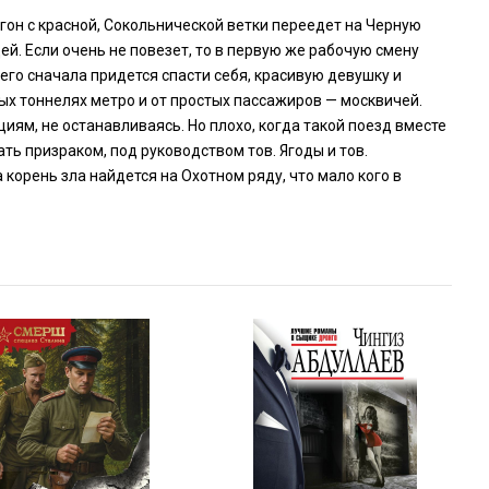
агон с красной, Сокольнической ветки переедет на Черную
дей. Если очень не повезет, то в первую же рабочую смену
его сначала придется спасти себя, красивую девушку и
ных тоннелях метро и от простых пассажиров — москвичей.
циям, не останавливаясь. Но плохо, когда такой поезд вместе
ать призраком, под руководством тов. Ягоды и тов.
 корень зла найдется на Охотном ряду, что мало кого в