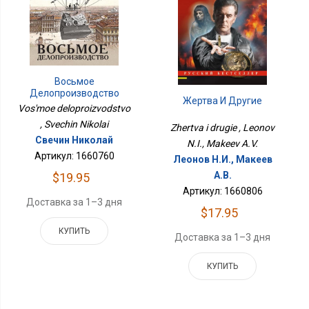
Восьмое
Делопроизводство
Жертва И Другие
Vos'moe deloproizvodstvo
, Svechin Nikolai
Zhertva i drugie , Leonov
Свечин Николай
N.I., Makeev A.V.
Артикул: 1660760
Леонов Н.И., Макеев
А.В.
$19.95
Артикул: 1660806
Доставка за 1–3 дня
$17.95
КУПИТЬ
Доставка за 1–3 дня
КУПИТЬ