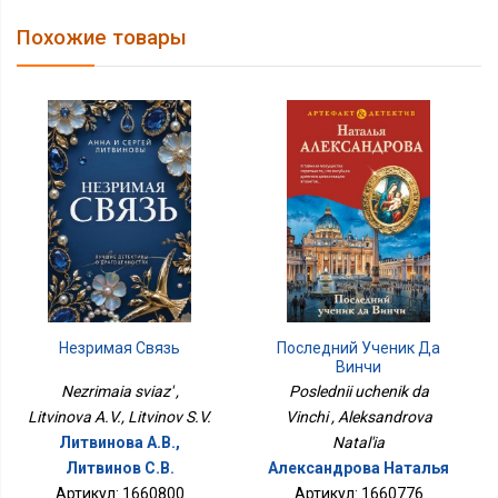
Похожие товары
Незримая Связь
Последний Ученик Да
Винчи
Nezrimaia sviaz' ,
Poslednii uchenik da
Litvinova A.V., Litvinov S.V.
Vinchi , Aleksandrova
Литвинова А.В.,
Natal'ia
Литвинов С.В.
Александрова Наталья
Артикул: 1660800
Артикул: 1660776