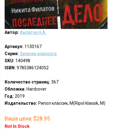
Автор:
Филатов Н.А.
Артикул:
1130167
Серия:
Записки адвоката
SKU:
140498
ISBN:
9785386124052
Количество страниц:
367
Обложка:
Hardcover
Год:
2019
Издательство:
Рипол классик, М(Ripol klassik, M)
Ваша цена:
$28.95
Not In Stock