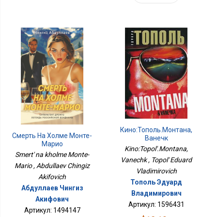
Кино:Тополь.Монтана,
Смерть На Холме Монте-
Ванечк
Марио
Kino:Topol'.Montana,
Smert' na kholme Monte-
Vanechk , Topol' Eduard
Mario , Abdullaev Chingiz
Vladimirovich
Akifovich
Тополь Эдуард
Абдуллаев Чингиз
Владимирович
Акифович
Артикул: 1596431
Артикул: 1494147