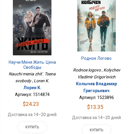
Родное Логово
Научи Меня Жить. Цена
Свободы
Rodnoe logovo , Kolychev
Nauchi menia zhit'. Tsena
Vladimir Grigor'evich
svobody , Loren K.
Колычев Владимир
Лорен К.
Григорьевич
Артикул: 1514874
Артикул: 1523896
$24.23
$13.35
Доставка за 14–20 дней
Доставка за 14–20 дней
КУПИТЬ
КУПИТЬ