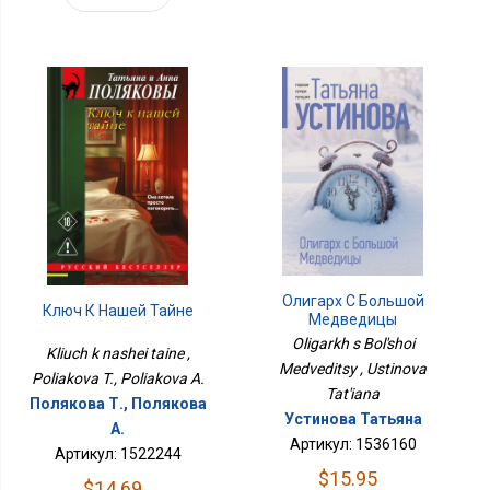
Олигарх С Большой
Ключ К Нашей Тайне
Медведицы
Oligarkh s Bol'shoi
Kliuch k nashei taine ,
Medveditsy , Ustinova
Poliakova T., Poliakova A.
Tat'iana
Полякова Т., Полякова
Устинова Татьяна
А.
Артикул: 1536160
Артикул: 1522244
$15.95
$14.69