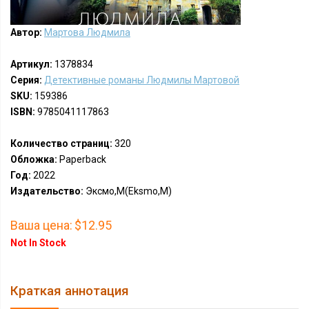
Автор:
Мартова Людмила
Артикул:
1378834
Серия:
Детективные романы Людмилы Мартовой
SKU:
159386
ISBN:
9785041117863
Количество страниц:
320
Обложка:
Paperback
Год:
2022
Издательство:
Эксмо,М(Eksmo,M)
Ваша цена:
$12.95
Not In Stock
Краткая аннотация