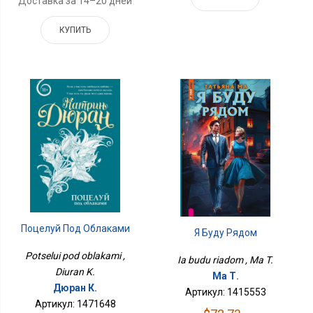
Доставка за 14–20 дней
КУПИТЬ
Поцелуй Под Облаками
Я Буду Рядом
Potselui pod oblakami ,
Ia budu riadom , Ma T.
Diuran K.
Ма Т.
Дюран К.
Артикул: 1415553
Артикул: 1471648