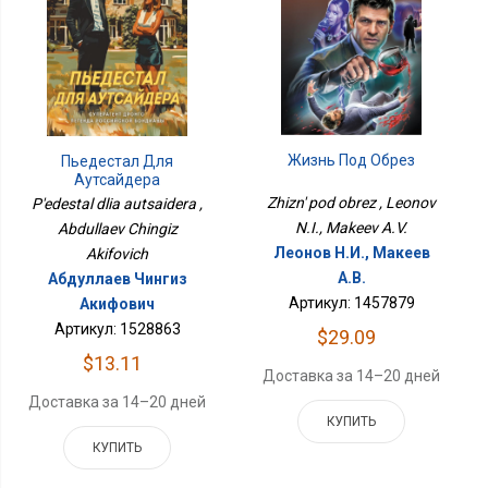
Жизнь Под Обрез
Пьедестал Для
Аутсайдера
Zhizn' pod obrez , Leonov
P'edestal dlia autsaidera ,
N.I., Makeev A.V.
Abdullaev Chingiz
Леонов Н.И., Макеев
Akifovich
А.В.
Абдуллаев Чингиз
Артикул: 1457879
Акифович
Артикул: 1528863
$29.09
$13.11
Доставка за 14–20 дней
Доставка за 14–20 дней
КУПИТЬ
КУПИТЬ