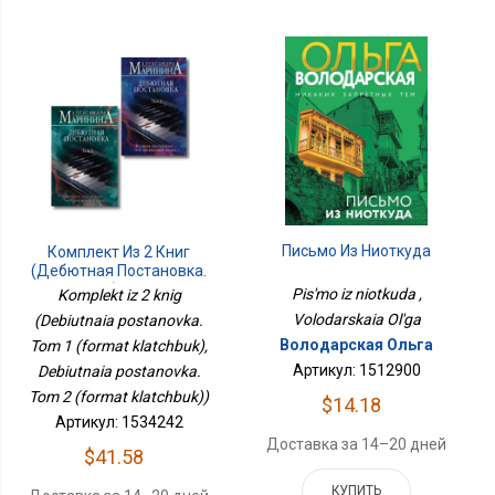
Письмо Из Ниоткуда
Комплект Из 2 Книг
(Дебютная Постановка.
Том 1 (формат
Pis'mo iz niotkuda ,
Komplekt iz 2 knig
Клатчбук), Дебютная
Volodarskaia Ol'ga
(Debiutnaia postanovka.
Постановка. Том 2
Володарская Ольга
Tom 1 (format klatchbuk),
(формат Клатчбук))
Артикул: 1512900
Debiutnaia postanovka.
Tom 2 (format klatchbuk))
$14.18
Артикул: 1534242
Доставка за 14–20 дней
$41.58
КУПИТЬ