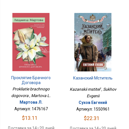
Проклятие Брачного
Казанский Мститель
Договора
Prokliatie brachnogo
Kazanskii mstitel' , Sukhov
dogovora , Martova L.
Evgenii
Мартова Л.
Сухов Евгений
Артикул: 1476167
Артикул: 1550961
$13.11
$22.31
Доставка за 14–20 дней
Доставка за 14–20 дней