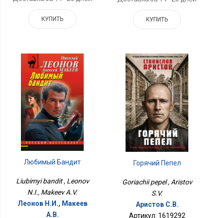
КУПИТЬ
КУПИТЬ
Любимый Бандит
Горячий Пепел
Liubimyi bandit , Leonov
Goriachii pepel , Aristov
N.I., Makeev A.V.
S.V.
Леонов Н.И., Макеев
Аристов С.В.
А.В.
Артикул: 1619292