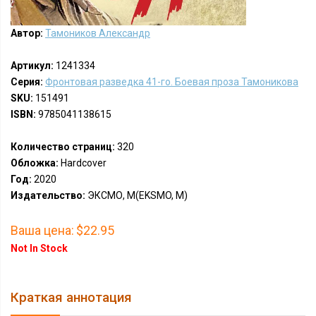
Автор:
Тамоников Александр
Артикул:
1241334
Серия:
Фронтовая разведка 41-го. Боевая проза Тамоникова
SKU:
151491
ISBN:
9785041138615
Количество страниц:
320
Обложка:
Hardcover
Год:
2020
Издательство:
ЭКСМО, М(EKSMO, M)
Ваша цена:
$22.95
Not In Stock
Краткая аннотация