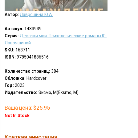
Автор:
Лавряшина Ю.А.
Артикул:
1433939
Серия:
Девочки мои. Психологические романы Ю.
Лавряшиной
SKU:
163711
ISBN:
9785041886516
Количество страниц:
384
Обложка:
Hardcover
Год:
2023
Издательство:
Эксмо, М(Eksmo, M)
Ваша цена:
$25.95
Not In Stock
Краткая аннотация