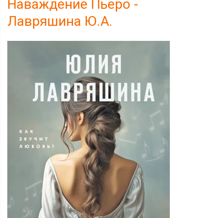
Наваждение Пьеро -
Лавряшина Ю.А.