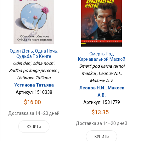
Один День, Одна Ночь.
Смерть Под
Судьба По Книге
Карнавальной Маской
Перемен
Odin den', odna noch'.
Smert' pod karnaval'noi
Sud'ba po knige peremen ,
maskoi , Leonov N.I.,
Ustinova Tat'iana
Makeev A.V.
Устинова Татьяна
Леонов Н.И., Макеев
Артикул: 1510338
А.В.
$16.00
Артикул: 1531779
$13.35
Доставка за 14–20 дней
Доставка за 14–20 дней
КУПИТЬ
КУПИТЬ