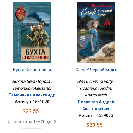
След У Черной Воды
Бухта Севастополя
Sled u chernoi vody ,
Bukhta Sevastopolia ,
Posniakov Andrei
Tamonikov Aleksandr
Anatol'evich
Тамоников Александр
Посняков Андрей
Артикул: 1551020
Анатольевич
$23.55
Артикул: 1539073
Доставка за 14–20 дней
$23.55