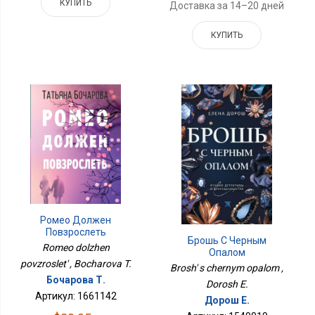
КУПИТЬ
Доставка за 14–20 дней
КУПИТЬ
Ромео Должен
Повзрослеть
Брошь С Черным
Romeo dolzhen
Опалом
povzroslet' , Bocharova T.
Brosh' s chernym opalom ,
Бочарова Т.
Dorosh E.
Артикул: 1661142
Дорош Е.