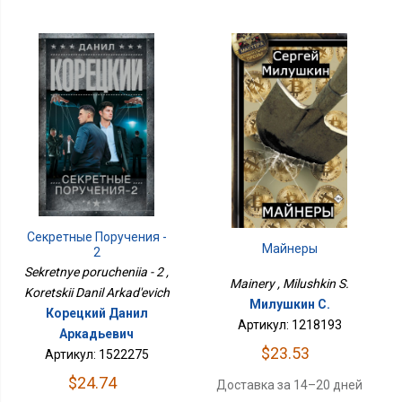
Секретные Поручения -
Майнеры
2
Sekretnye porucheniia - 2 ,
Mainery , Milushkin S.
Koretskii Danil Arkad'evich
Милушкин С.
Корецкий Данил
Артикул: 1218193
Аркадьевич
$23.53
Артикул: 1522275
$24.74
Доставка за 14–20 дней