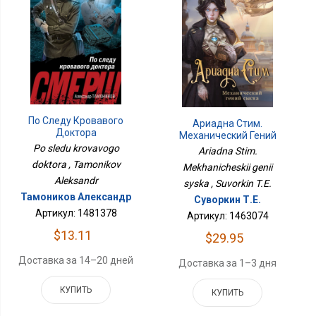
По Следу Кровавого
Ариадна Стим.
Доктора
Механический Гений
Сыска
Po sledu krovavogo
Ariadna Stim.
doktora , Tamonikov
Mekhanicheskii genii
Aleksandr
syska , Suvorkin T.E.
Тамоников Александр
Суворкин Т.Е.
Артикул: 1481378
Артикул: 1463074
$13.11
$29.95
Доставка за 14–20 дней
Доставка за 1–3 дня
КУПИТЬ
КУПИТЬ