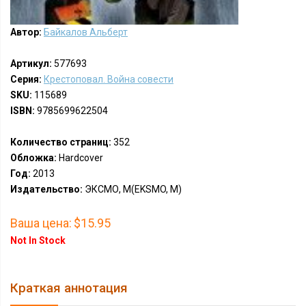
Автор:
Байкалов Альберт
Артикул:
577693
Серия:
Крестоповал. Война совести
SKU:
115689
ISBN:
9785699622504
Количество страниц:
352
Обложка:
Hardcover
Год:
2013
Издательство:
ЭКСМО, М(EKSMO, M)
Ваша цена:
$15.95
Not In Stock
Краткая аннотация