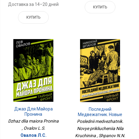
Доставка за 14–20 дней
КУПИТЬ
КУПИТЬ
Джаз Для Майора
Последний
Пронина
Медвежатник. Новые
Приключения Нила
Dzhaz dlia maiora Pronina
Poslednii medvezhatnik.
Кручинина
, Ovalov L.S.
Novye prikliucheniia Nila
Овалов Л.С.
Kruchinina , Shpanov N.N.