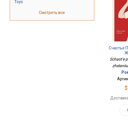
Toys
Смотреть все
Счастье 
Ж
Schast'e 
zhelanii
Ро
Артик
$
Доставка