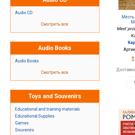
Audio CD
Месть
М
Смотреть все
Mest' prof
Ka
Кар
Audio Books
Артик
$
Audio Books
Доставка
Смотреть все
Toys and Souvenirs
Educational and training materials
Educational Supplies
Games
Souvenirs