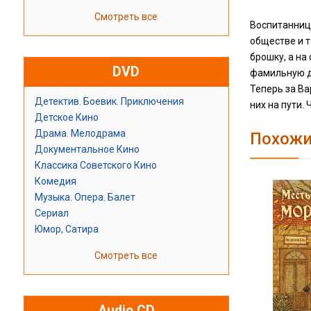
Смотреть все
Воспитанница
обществе и 
брошку, а на
DVD
фамильную д
Теперь за Ва
Детектив. Боевик. Приключения
них на пути.
Детское Кино
Драма. Мелодрама
Похожи
Документальное Кино
Классика Советского Кино
Комедия
Музыка. Опера. Балет
Сериал
Юмор, Сатира
Смотреть все
Audio CD