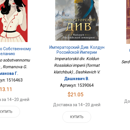
Императорский Див. Колдун
По Собственному
Российской Империи
еланию
(формат Клатчбук)
Imperatorskii div. Koldun
po sobstvennomu
Serd
Rossiiskoi imperii (format
u , Romanova G.
klatchbuk) , Dashkevich V.
манова Г.
Дашкевич В.
ул: 1516463
Артикул: 1539064
13.11
$21.05
 за 14–20 дней
До
Доставка за 14–20 дней
КУПИТЬ
КУПИТЬ