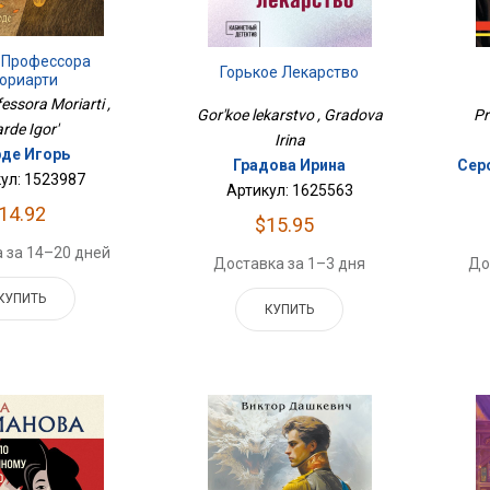
 Профессора
Горькое Лекарство
ориарти
essora Moriarti ,
Gor'koe lekarstvo , Gradova
Pr
rde Igor'
Irina
де Игорь
Градова Ирина
Сер
ул: 1523987
Артикул: 1625563
14.92
$15.95
 за 14–20 дней
Доставка за 1–3 дня
До
КУПИТЬ
КУПИТЬ