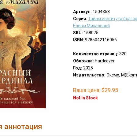
Артикул:
1504358
Серия:
Тайны института благо
Елены Михалевой
SKU:
168075
ISBN:
9785042116056
Количество страниц:
320
Обложка:
Hardcover
Год:
2025
Издательство:
Эксмо, М(Eksm
Ваша цена:
$29.95
Not In Stock
я аннотация