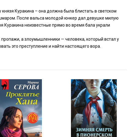
 князя Куракина – она должна была блистать в светском
ошмаром. После вальса молодой юнкер дал девушке милую
язя Куракина неизвестные прямо во время бала украли
 пропажи, а злоумышленники — человека, который встал у
овать это преступление и найти настоящего вора.