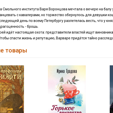
 Смольного института Варя Воронцова мечтала о вечере на балу у
танцевать с кавалерами, но торжество обернулось для девушки к
 следующей день по всему Петербургу разлетелась весть, что у кн
рагоценность - брошь.
рей идёт настоящая охота: представители властей ищут виновника
 Чтобы спасти жизнь и репутацию, Варваре придётся тайно расслед
е товары