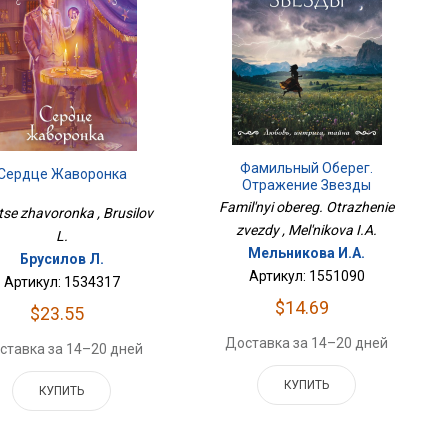
Фамильный Оберег.
Сердце Жаворонка
Отражение Звезды
Famil'nyi obereg. Otrazhenie
tse zhavoronka , Brusilov
zvezdy , Mel'nikova I.A.
L.
Мельникова И.А.
Брусилов Л.
Артикул: 1551090
Артикул: 1534317
$14.69
$23.55
Доставка за 14–20 дней
ставка за 14–20 дней
КУПИТЬ
КУПИТЬ