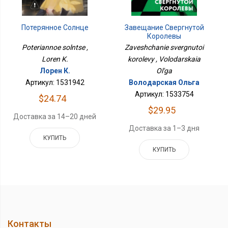
Потерянное Солнце
Завещание Свергнутой
Королевы
Poteriannoe solntse ,
Zaveshchanie svergnutoi
Loren K.
korolevy , Volodarskaia
Лорен К.
Ol'ga
Артикул: 1531942
Володарская Ольга
Артикул: 1533754
$24.74
$29.95
Доставка за 14–20 дней
Доставка за 1–3 дня
КУПИТЬ
КУПИТЬ
Контакты