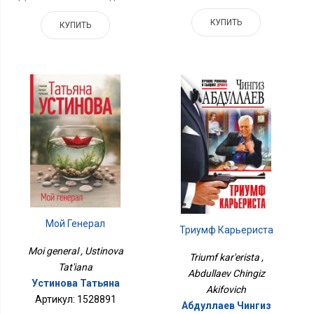
КУПИТЬ
КУПИТЬ
Мой Генерал
Триумф Карьериста
Moi general , Ustinova
Triumf kar'erista ,
Tat'iana
Abdullaev Chingiz
Устинова Татьяна
Akifovich
Артикул: 1528891
Абдуллаев Чингиз