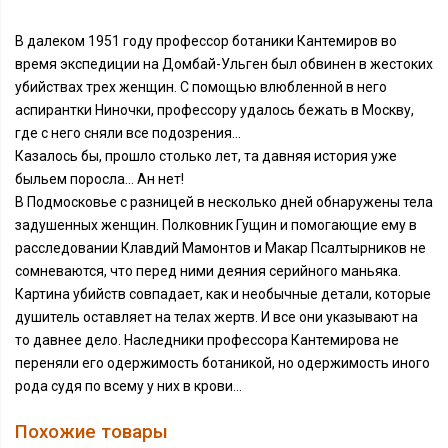
В далеком 1951 году профессор ботаники Кантемиров во
время экспедиции на Домбай-Ульген был обвинен в жестоких
убийствах трех женщин. С помощью влюбленной в него
аспирантки Ниночки, профессору удалось бежать в Москву,
где с него сняли все подозрения…
Казалось бы, прошло столько лет, та давняя история уже
быльем поросла… Ан нет!
В Подмосковье с разницей в несколько дней обнаружены тела
задушенных женщин. Полковник Гущин и помогающие ему в
расследовании Клавдий Мамонтов и Макар Псалтырников не
сомневаются, что перед ними деяния серийного маньяка.
Картина убийств совпадает, как и необычные детали, которые
душитель оставляет на телах жертв. И все они указывают на
то давнее дело. Наследники профессора Кантемирова не
переняли его одержимость ботаникой, но одержимость иного
рода судя по всему у них в крови…
Похожие товары