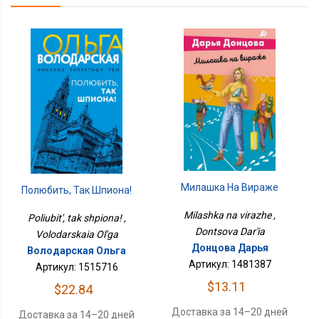
Милашка На Вираже
Полюбить, Так Шпиона!
Milashka na virazhe ,
Poliubit', tak shpiona! ,
Dontsova Dar'ia
Volodarskaia Ol'ga
Донцова Дарья
Володарская Ольга
Артикул: 1481387
Артикул: 1515716
$13.11
$22.84
Доставка за 14–20 дней
Доставка за 14–20 дней