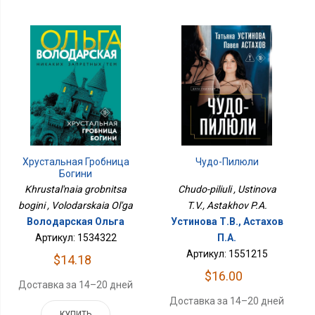
Хрустальная Гробница
Чудо-Пилюли
Богини
Khrustal'naia grobnitsa
Chudo-piliuli , Ustinova
bogini , Volodarskaia Ol'ga
T.V., Astakhov P.A.
Володарская Ольга
Устинова Т.В., Астахов
Артикул: 1534322
П.А.
Артикул: 1551215
$14.18
$16.00
Доставка за 14–20 дней
Доставка за 14–20 дней
КУПИТЬ