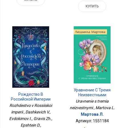
КУПИТЬ
Уравнение С Тремя
Рождество В
Неизвестными
Российской Империи
Uravnenie s tremia
Rozhdestvo v Rossiiskoi
neizvestnymi , Martova L.
imperii , Dashkevich V.,
Мартова Л.
Evdokimov I., Gravis Zh.,
Артикул: 1551184
Epshtein D.,