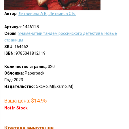
Автор:
Литвинова А.В., Литвинов С.В.
Артикул:
1446128
Серия:
Знаменитый тандем российского детектива. Новые
страницы
SKU:
164462
ISBN:
9785041812119
Количество страниц:
320
Обложка:
Paperback
Год:
2023
Издательство:
Эксмо, М(Eksmo, M)
Ваша цена:
$14.95
Not In Stock
Краткая аннотация