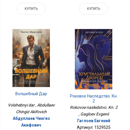
КУПИТЬ
КУПИТЬ
Волшебный Дар
Роковое Наследство. Кн.
2
Volshebnyi dar , Abdullaev
Rokovoe nasledstvo. Kn. 2
Chingiz Akifovich
, Gagloev Evgenii
Абдуллаев Чингиз
Гаглоев Евгений
Акифович
Артикул: 1529525