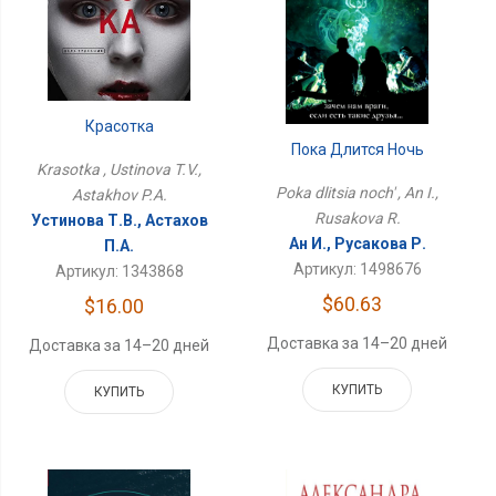
Красотка
Пока Длится Ночь
Krasotka , Ustinova T.V.,
Poka dlitsia noch' , An I.,
Astakhov P.A.
Rusakova R.
Устинова Т.В., Астахов
Ан И., Русакова Р.
П.А.
Артикул: 1498676
Артикул: 1343868
$60.63
$16.00
Доставка за 14–20 дней
Доставка за 14–20 дней
КУПИТЬ
КУПИТЬ