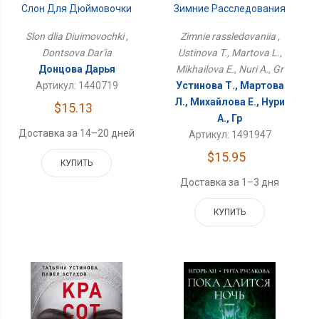
Зимние Расследования
Слон Для Дюймовочки
Zimnie rassledovaniia ,
Slon dlia Diuimovochki ,
Ustinova T., Martova L.,
Dontsova Dar'ia
Mikhailova E., Nuri A., Gr
Донцова Дарья
Устинова Т., Мартова
Артикул: 1440719
Л., Михайлова Е., Нури
$15.13
А., Гр
Доставка за 14–20 дней
Артикул: 1491947
$15.95
КУПИТЬ
Доставка за 1–3 дня
КУПИТЬ