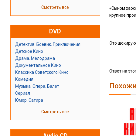
Смотреть все
«Сыном хаос
крупное прои
DVD
Это шокирующ
Детектив. Боевик. Приключения
Детское Кино
Драма. Мелодрама
Документальное Кино
Ответ на это
Классика Советского Кино
Комедия
Похожи
Музыка. Опера. Балет
Сериал
Юмор, Сатира
Смотреть все
Audio CD