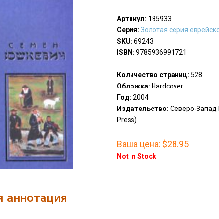
Артикул:
185933
Серия:
Золотая серия еврейск
SKU:
69243
ISBN:
9785936991721
Количество страниц:
528
Обложка:
Hardcover
Год:
2004
Издательство:
Северо-Запад 
Press)
Ваша цена:
$28.95
Not In Stock
я аннотация