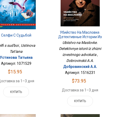
Убийство На Масловке.
Селфи С Судьбой
Детективные Истории Из
Жизни Известного Адвоката
Ubiistvo na Maslovke.
lfi s sud'boi , Ustinova
Detektivnye istorii iz zhizni
Tat'iana
izvestnogo advokata ,
Устинова Татьяна
Dobrovinskii A.A.
Артикул: 1071529
Добровинский А.А.
$15.95
Артикул: 1516231
$73.95
оставка за 1–3 дня
Доставка за 1–3 дня
КУПИТЬ
КУПИТЬ