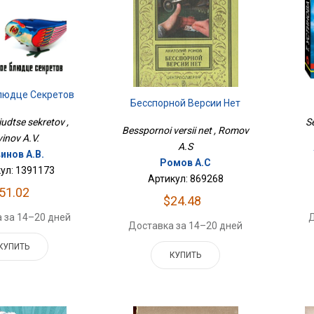
людце Секретов
Бесспорной Версии Нет
iudtse sekretov ,
Se
Besspornoi versii net , Romov
vinov A.V.
A.S
инов А.В.
Ромов А.С
ул: 1391173
Артикул: 869268
51.02
$24.48
 за 14–20 дней
Д
Доставка за 14–20 дней
КУПИТЬ
КУПИТЬ