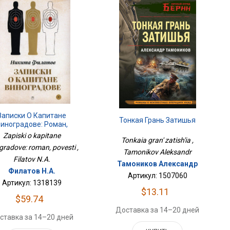
Записки О Капитане
Тонкая Грань Затишья
иноградове: Роман,
Повести
Zapiski o kapitane
Tonkaia gran' zatish'ia ,
gradove: roman, povesti ,
Tamonikov Aleksandr
Filatov N.A.
Тамоников Александр
Филатов Н.А.
Артикул: 1507060
Артикул: 1318139
$13.11
$59.74
Доставка за 14–20 дней
ставка за 14–20 дней