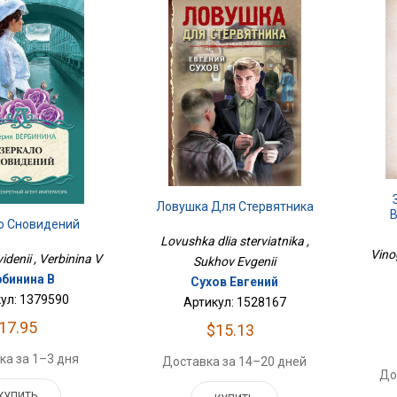
Ловушка Для Стервятника
В
о Сновидений
Lovushka dlia sterviatnika ,
Vino
idenii , Verbinina V
Sukhov Evgenii
рбинина В
Сухов Евгений
ул: 1379590
Артикул: 1528167
17.95
$15.13
ка за 1–3 дня
Доставка за 14–20 дней
До
КУПИТЬ