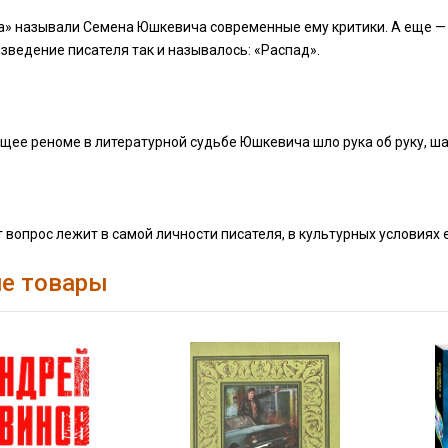
а» называли Семена Юшкевича современные ему критики. А еще — 
зведение писателя так и называлось: «Распад».
ее реноме в литературной судьбе Юшкевича шло рука об руку, шаг
т вопрос лежит в самой личности писателя, в культурных условиях 
е товары