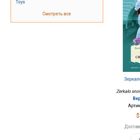
Toys
Смотреть все
Зеркал
Zerkalo snov
Ве
Артик
$
Достав