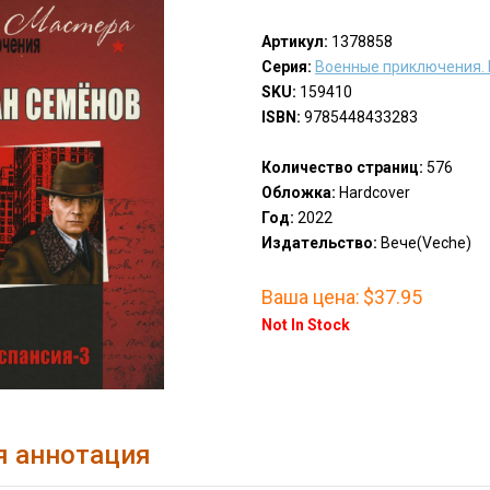
Артикул:
1378858
Серия:
Военные приключения.
SKU:
159410
ISBN:
9785448433283
Количество страниц:
576
Обложка:
Hardcover
Год:
2022
Издательство:
Вече(Veche)
Ваша цена:
$37.95
Not In Stock
я аннотация