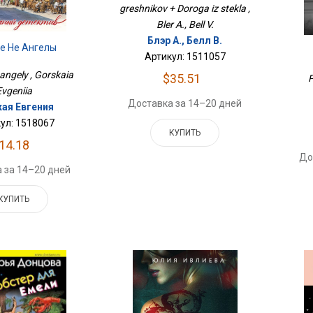
greshnikov + Doroga iz stekla ,
Bler A., Bell V.
Блэр А., Белл В.
е Не Ангелы
Артикул: 1511057
angely , Gorskaia
$35.51
P
Evgeniia
Доставка за 14–20 дней
кая Евгения
ул: 1518067
КУПИТЬ
14.18
До
 за 14–20 дней
КУПИТЬ