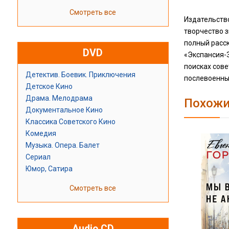
Смотреть все
Издательств
творчество з
полный расс
DVD
«Экспансия-
поисках сов
Детектив. Боевик. Приключения
послевоенны
Детское Кино
Драма. Мелодрама
Похожи
Документальное Кино
Классика Советского Кино
Комедия
Музыка. Опера. Балет
Сериал
Юмор, Сатира
Смотреть все
Audio CD