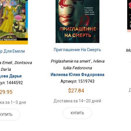
Приглашение На Смерть
Moi
ер Для Емели
Priglashenie na smert' , Ivlieva
a Emeli , Dontsova
Iuliia Fedorovna
Dar'ia
Ивлиева Юлия Федоровна
ова Дарья
Артикул: 1519743
ул: 1444592
$27.84
Д
29.95
Доставка за 14–20 дней
ка за 1–3 дня
КУПИТЬ
КУПИТЬ