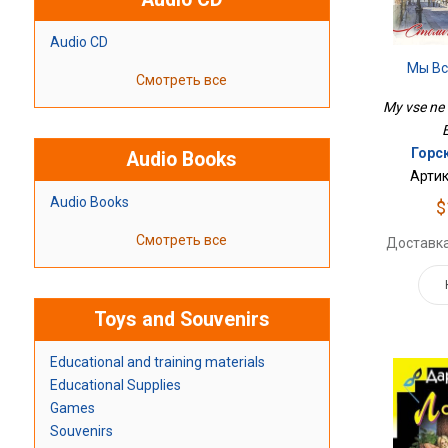
Audio CD
Мы Вс
Смотреть все
My vse ne 
Горс
Audio Books
Артик
Audio Books
$
Смотреть все
Доставка
Toys and Souvenirs
Educational and training materials
Educational Supplies
Games
Souvenirs