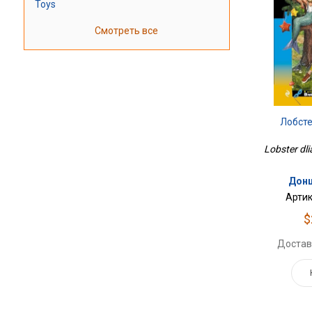
Toys
Смотреть все
Лобст
Lobster dli
Донц
Артик
$
Достав