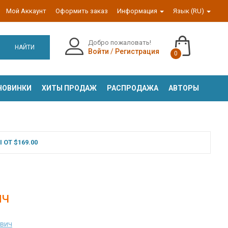
Мой Аккаунт
Оформить заказ
Информация
Язык (RU)
Добро пожаловать!
НАЙТИ
Войти
/
Регистрация
0
НОВИНКИ
ХИТЫ ПРОДАЖ
РАСПРОДАЖА
АВТОРЫ
ОТ $169.00
ич
вич