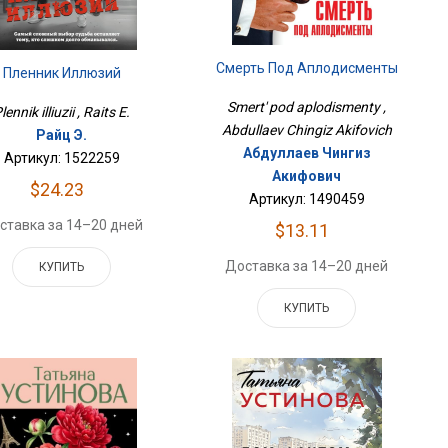
Смерть Под Аплодисменты
Пленник Иллюзий
Smert' pod aplodismenty ,
lennik illiuzii , Raits E.
Abdullaev Chingiz Akifovich
Райц Э.
Абдуллаев Чингиз
Артикул: 1522259
Акифович
$24.23
Артикул: 1490459
ставка за 14–20 дней
$13.11
Доставка за 14–20 дней
КУПИТЬ
КУПИТЬ