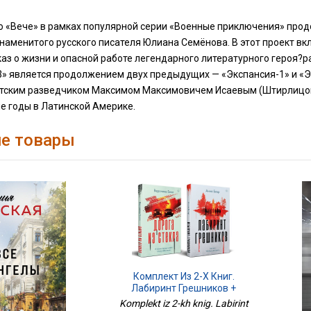
о «Вече» в рамках популярной серии «Военные приключения» прод
наменитого русского писателя Юлиана Семёнова. В этот проект в
каз о жизни и опасной работе легендарного литературного геро
3» является продолжением двух предыдущих — «Экспансия-1» и «Э
етским разведчиком Максимом Максимовичем Исаевым (Штирлицом
е годы в Латинской Америке.
е товары
Комплект Из 2-Х Книг.
Лабиринт Грешников +
Дорога Из Стекла
Komplekt iz 2-kh knig. Labirint