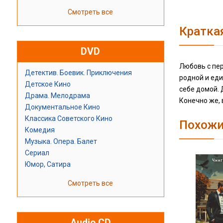
Смотреть все
Кратка
DVD
Любовь с пер
Детектив. Боевик. Приключения
родной и еди
Детское Кино
себе домой. 
Драма. Мелодрама
Конечно же, 
Документальное Кино
Классика Советского Кино
Похожи
Комедия
Музыка. Опера. Балет
Сериал
Юмор, Сатира
Смотреть все
Audio CD