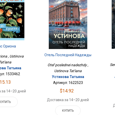
яс Ориона
Отель Последней Надежды
iona , Ustinova
Tat'iana
Sem
Otel' poslednei nadezhdy ,
ова Татьяна
Ustinova Tat'iana
ул: 1533462
Устинова Татьяна
15.13
Артикул: 1622523
$14.92
 за 14–20 дней
Доставка за 14–20 дней
КУПИТЬ
Д
КУПИТЬ