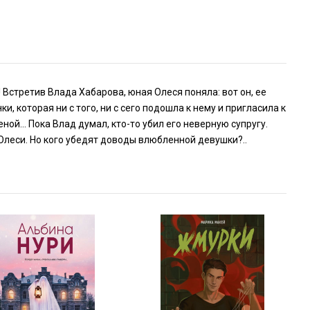
 Встретив Влада Хабарова, юная Олеся поняла: вот он, ее
 которая ни с того, ни с сего подошла к нему и пригласила к
ной… Пока Влад думал, кто-то убил его неверную супругу.
е Олеси. Но кого убедят доводы влюбленной девушки?..