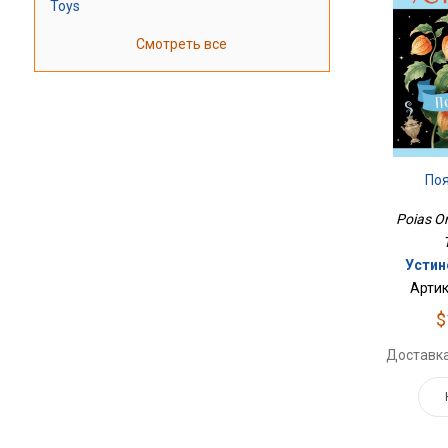
Toys
Смотреть все
По
Poias Or
Устин
Артик
$
Доставка