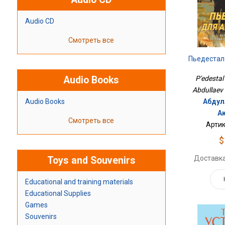
Audio CD
Смотреть все
Пьедестал
Audio Books
P'edestal 
Abdullaev 
Audio Books
Абдул
А
Смотреть все
Артик
$
Доставка
Toys and Souvenirs
Educational and training materials
Educational Supplies
Games
Souvenirs