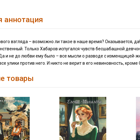
я аннотация
вого взгляда – возможно ли такое в наше время? Оказывается, да!
нственный. Только Хабаров испугался чувств бесшабашной девчонки,
Да и не до любви ему было – все мысли о разводе с изменщицей-же
все улики против него. И никто не верит в его невиновность, кром
е товары