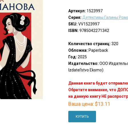
Артикул:
1523997
Серия:
Детективы Галины Ром
SKU:
VV1523997
ISBN:
9785042271342
Количество страниц:
320
Обложка:
Paperback
Год:
2025
Издательство:
ООО Издатель
Izdatel'stvo Eksmo)
Данная книга будет отправлен
Обратите внимание, что ДО
на данную книгу НЕ распрост
Ваша цена:
$13.11
КУПИТЬ