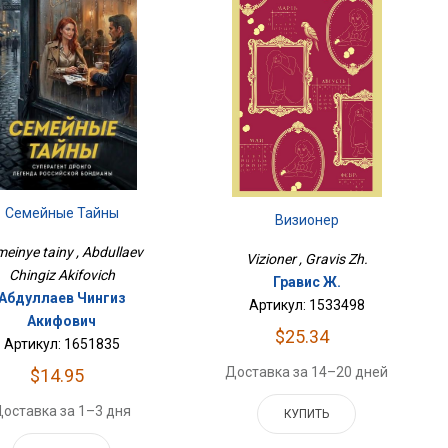
Семейные Тайны
Визионер
einye tainy , Abdullaev
Vizioner , Gravis Zh.
Chingiz Akifovich
Гравис Ж.
Абдуллаев Чингиз
Артикул: 1533498
Акифович
$25.34
Артикул: 1651835
Доставка за 14–20 дней
$14.95
оставка за 1–3 дня
КУПИТЬ