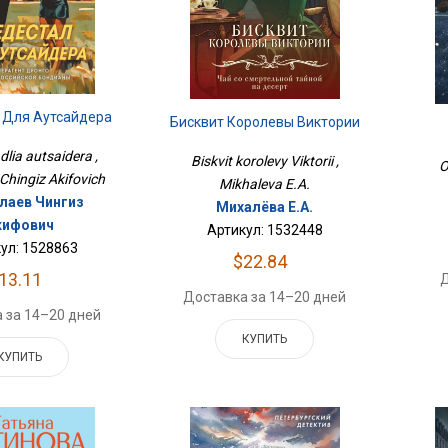
 Для Аутсайдера
Бисквит Королевы Виктории
dlia autsaidera ,
Biskvit korolevy Viktorii ,
O
Chingiz Akifovich
Mikhaleva E.A.
лаев Чингиз
Михалёва Е.А.
кифович
Артикул: 1532448
ул: 1528863
$22.84
13.11
Д
Доставка за 14–20 дней
 за 14–20 дней
КУПИТЬ
КУПИТЬ