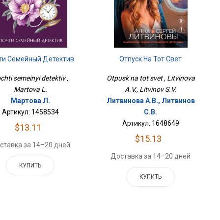
Отпуск На Тот Свет
ти Семейный Детектив
Otpusk na tot svet , Litvinova
chti semeinyi detektiv ,
A.V., Litvinov S.V.
Martova L.
Литвинова А.В., Литвинов
Мартова Л.
С.В.
Артикул: 1458534
Артикул: 1648649
$13.11
$15.13
ставка за 14–20 дней
Доставка за 14–20 дней
КУПИТЬ
КУПИТЬ