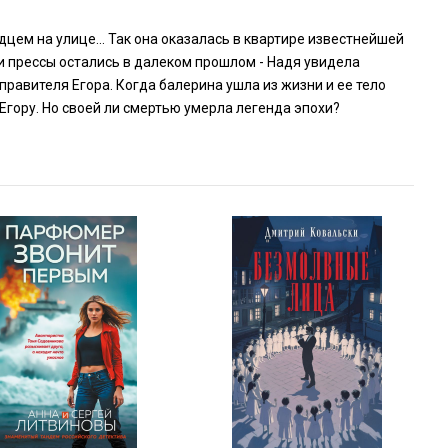
цем на улице... Так она оказалась в квартире известнейшей
и прессы остались в далеком прошлом - Надя увидела
авителя Егора. Когда балерина ушла из жизни и ее тело
Егору. Но своей ли смертью умерла легенда эпохи?