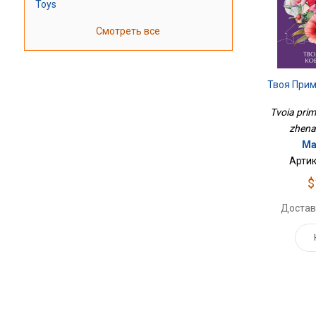
Toys
Смотреть все
Твоя При
Tvoia pri
zhena
Ма
Артик
$
Достав