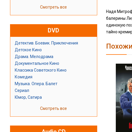
Смотреть все
Надя Митрофа
балерины Лид
одинокую по
DVD
тайно кремир
Детектив. Боевик. Приключения
Похожи
Детское Кино
Драма. Мелодрама
Документальное Кино
Классика Советского Кино
Комедия
Музыка. Опера. Балет
Сериал
Юмор, Сатира
Смотреть все
Audio CD