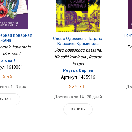
мерная Коварная
Поч
Слово Одесского Пацана.
Жена
Классики Криминала
mernaia kovarnaia
Po
Slovo odesskogo patsana.
 , Martova L.
Klassiki kriminala , Reutov
ртова Л.
Sergei
ул: 1619001
Реутов Сергей
15.95
Артикул: 1465916
$26.71
ка за 1–3 дня
До
Доставка за 14–20 дней
КУПИТЬ
КУПИТЬ