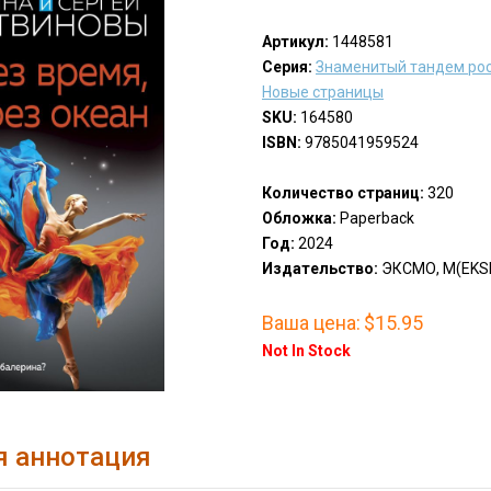
Артикул:
1448581
Серия:
Знаменитый тандем рос
Новые страницы
SKU:
164580
ISBN:
9785041959524
Количество страниц:
320
Обложка:
Paperback
Год:
2024
Издательство:
ЭКСМО, М(EKS
Ваша цена:
$15.95
Not In Stock
я аннотация