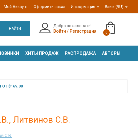
Мой Аккаунт
Оформить заказ
Информация
Язык (RU)
Добро пожаловать!
НАЙТИ
Войти
/
Регистрация
0
НОВИНКИ
ХИТЫ ПРОДАЖ
РАСПРОДАЖА
АВТОРЫ
ОТ $169.00
В., Литвинов С.В.
в С.В.