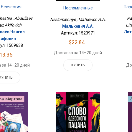
 Бесчестия
Пар
Несломленные
estiia , Abdullaev
Pa
Neslomlennye , Mal'kevich A.A.
iz Akifovich
Lit
Малькевич А.А.
лаев Чингиз
Лит
Артикул: 1523971
кифович
$22.84
ул: 1509638
Доставка за 14–20 дней
13.35
 за 14–20 дней
До
КУПИТЬ
КУПИТЬ