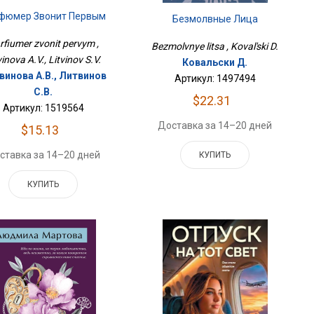
фюмер Звонит Первым
Безмолвные Лица
rfiumer zvonit pervym ,
Bezmolvnye litsa , Koval'ski D.
vinova A.V., Litvinov S.V.
Ковальски Д.
винова А.В., Литвинов
Артикул: 1497494
С.В.
$22.31
Артикул: 1519564
Доставка за 14–20 дней
$15.13
ставка за 14–20 дней
КУПИТЬ
КУПИТЬ