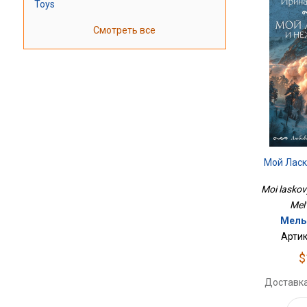
Toys
Смотреть все
Мой Лас
Moi laskovy
Mel'
Мель
Артик
$
Доставка