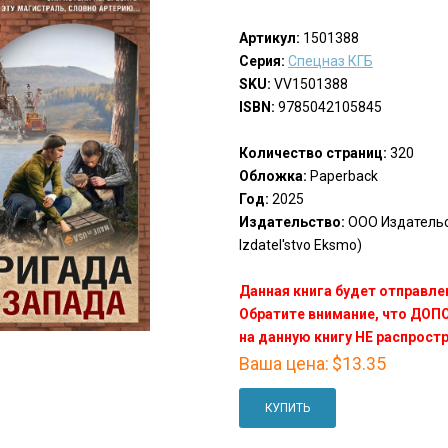
Артикул:
1501388
Серия:
Спецназ КГБ
SKU:
VV1501388
ISBN:
9785042105845
Количество страниц:
320
Обложка:
Paperback
Год:
2025
Издательство:
ООО Издатель
Izdatel'stvo Eksmo)
Данная книга будет отправлен
Обратите внимание, что ДО
на данную книгу НЕ распрост
Ваша цена:
$13.35
КУПИТЬ