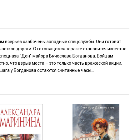
им всерьез озабочены западные спецслужбы. Они готовят
астков дороги. О готовящемся теракте становится известно
 спецназа "Дон" майора Вячеслава Богданова. Бойцам
но, что взрыв моста – это только часть вражеской акции,
 шага у Богданова остаются считанные часы…