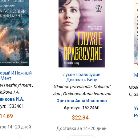
ковый И Нежный
Глухое Правосудие.
М
Мент
Доказать Вину
i i nezhnyi ment ,
Glukhoe pravosudie. Dokazat'
Mosk
nikova I.A.
vinu , Orekhova Anna Ivanovna
T., G
никова И.А.
Орехова Анна Ивановна
ул: 1533461
Артикул: 1532460
У
14.69
Р
$22.84
 за 14–20 дней
Доставка за 14–20 дней