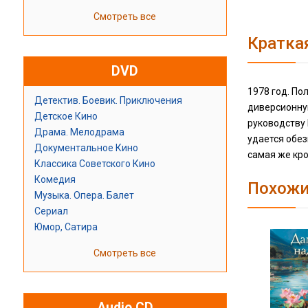
Смотреть все
Кратка
DVD
1978 год. П
Детектив. Боевик. Приключения
диверсионную
Детское Кино
руководству 
Драма. Мелодрама
удается обез
Документальное Кино
самая же кро
Классика Советского Кино
Комедия
Похожи
Музыка. Опера. Балет
Сериал
Юмор, Сатира
Смотреть все
Audio CD