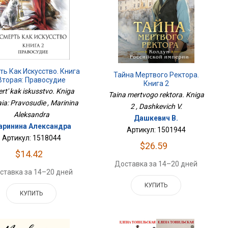
ть Как Искусство. Книга
Тайна Мертвого Ректора.
Вторая: Правосудие
Книга 2
rt' kak iskusstvo. Kniga
Taina mertvogo rektora. Kniga
aia: Pravosudie , Marinina
2 , Dashkevich V.
Aleksandra
Дашкевич В.
аринина Александра
Артикул: 1501944
Артикул: 1518044
$26.59
$14.42
Доставка за 14–20 дней
ставка за 14–20 дней
КУПИТЬ
КУПИТЬ