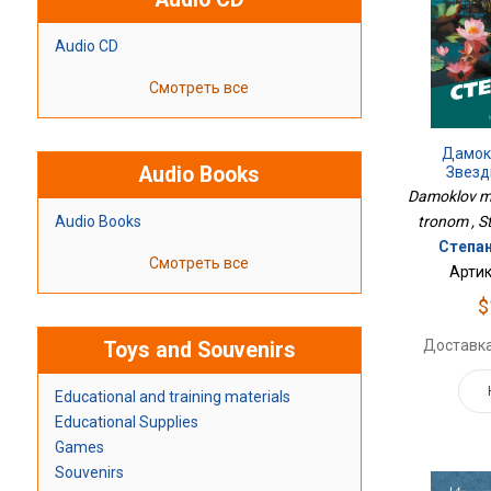
Audio CD
Смотреть все
Дамок
Audio Books
Звезд
Damoklov m
Audio Books
tronom , S
Степан
Смотреть все
Артик
$
Доставка
Toys and Souvenirs
Educational and training materials
Educational Supplies
Games
Souvenirs