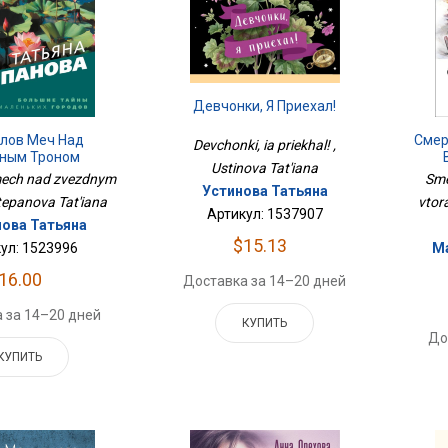
Девчонки, Я Приехал!
лов Меч Над
Смер
Devchonki, ia priekhal! ,
ным Троном
Ustinova Tat'iana
ech nad zvezdnym
Sme
Устинова Татьяна
tepanova Tat'iana
vtor
Артикул: 1537907
ова Татьяна
$15.13
ул: 1523996
М
16.00
Доставка за 14–20 дней
 за 14–20 дней
КУПИТЬ
До
КУПИТЬ