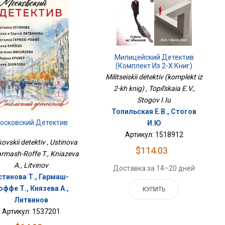
Милицейский Детектив
(комплект Из 2-Х Книг)
Militseiskii detektiv (komplekt iz
2-kh knig) , Topil'skaia E.V.,
Stogov I.Iu
Топильская Е.В., Стогов
осковский Детектив
И.Ю
Артикул: 1518912
ovskii detektiv , Ustinova
$114.03
armash-Roffe T., Kniazeva
A., Litvinov
Доставка за 14–20 дней
стинова Т., Гармаш-
оффе Т., Князева А.,
КУПИТЬ
Литвинов
Артикул: 1537201