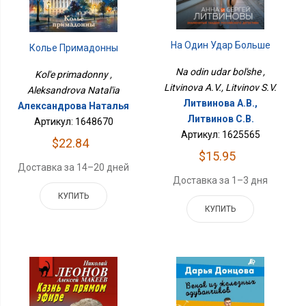
На Один Удар Больше
Колье Примадонны
Na odin udar bol'she ,
Kol'e primadonny ,
Litvinova A.V., Litvinov S.V.
Aleksandrova Natal'ia
Литвинова А.В.,
Александрова Наталья
Литвинов С.В.
Артикул: 1648670
Артикул: 1625565
$22.84
$15.95
Доставка за 14–20 дней
Доставка за 1–3 дня
КУПИТЬ
КУПИТЬ