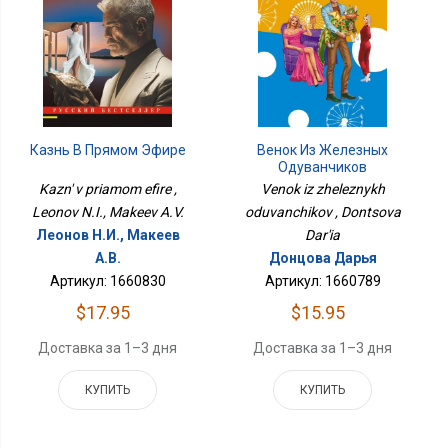
Казнь В Прямом Эфире
Венок Из Железных
Одуванчиков
Kazn' v priamom efire ,
Venok iz zheleznykh
Leonov N.I., Makeev A.V.
oduvanchikov , Dontsova
Леонов Н.И., Макеев
Dar'ia
А.В.
Донцова Дарья
Артикул: 1660830
Артикул: 1660789
$17.95
$15.95
Доставка за 1–3 дня
Доставка за 1–3 дня
КУПИТЬ
КУПИТЬ