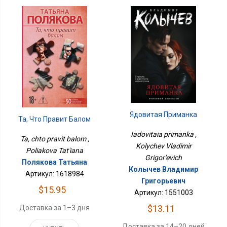
Ядовитая Приманка
Та, Что Правит Балом
Iadovitaia primanka ,
Ta, chto pravit balom ,
Kolychev Vladimir
Poliakova Tat'iana
Grigor'evich
Полякова Татьяна
Колычев Владимир
Артикул: 1618984
Григорьевич
$15.95
Артикул: 1551003
$13.11
Доставка за 1–3 дня
Доставка за 14–20 дней