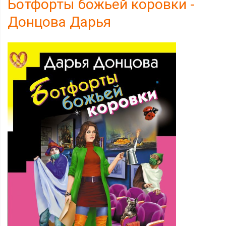
Ботфорты божьей коровки -
Донцова Дарья