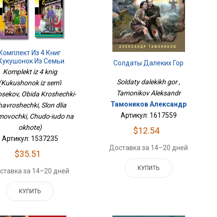
Комплект Из 4 Книг
Кукушонок Из Семьи
Солдаты Далеких Гор
Дровосеков, Обида
Komplekt iz 4 knig
ечки-Хаврошечки, Слон
Soldaty dalekikh gor ,
(Kukushonok iz sem'i
Дюймовочки, Чудо-Юдо
Tamonikov Aleksandr
sekov, Obida Kroshechki-
На Охоте)
Тамоников Александр
avroshechki, Slon dlia
Артикул: 1617559
movochki, Chudo-iudo na
okhote)
$12.54
Артикул: 1537235
Доставка за 14–20 дней
$35.51
КУПИТЬ
ставка за 14–20 дней
КУПИТЬ