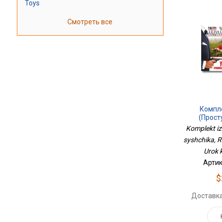
Toys
Смотреть все
Компле
(Прост
Разорван
Komplekt iz
Крим
syshchika, R
Urok k
Артик
$
Доставка