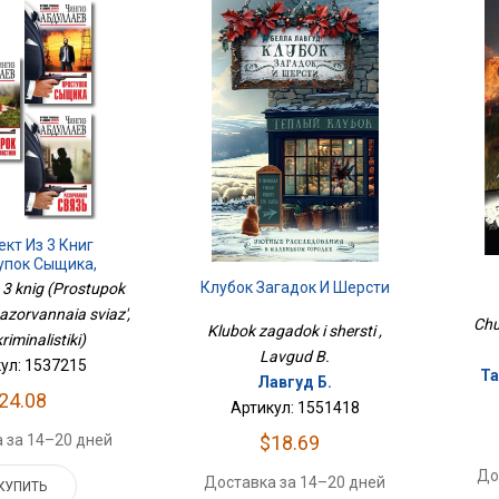
кт Из 3 Книг
упок Сыщика,
ная Связь, Урок
Клубок Загадок И Шерсти
 3 knig (Prostupok
иналистики)
azorvannaia sviaz',
Chu
Klubok zagadok i shersti ,
riminalistiki)
Lavgud B.
ул: 1537215
Та
Лавгуд Б.
24.08
Артикул: 1551418
$18.69
 за 14–20 дней
До
Доставка за 14–20 дней
КУПИТЬ