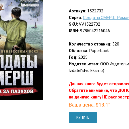
Артикул:
1522732
Серия:
Солдаты СМЕРШ. Роман
SKU:
VV1522732
ISBN:
9785042216046
Количество страниц:
320
Обложка:
Paperback
Год:
2025
Издательство:
ООО Издатель
Izdatel'stvo Eksmo)
Данная книга будет отправлен
Обратите внимание, что ДО
на данную книгу НЕ распрост
Ваша цена:
$13.11
КУПИТЬ