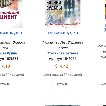
(
йский Пациент
Три Богини Судьбы
Крош
Для 
 patsient , Gradova
Tri bogini sud'by , Stepanova
drovo
Irina
Tat'iana
Kh
ова Ирина
Степанова Татьяна
Diui
ул: 1526381
Артикул: 1549015
14.18
$14.42
 за 14–20 дней
Доставка за 14–20 дней
До
КУПИТЬ
КУПИТЬ