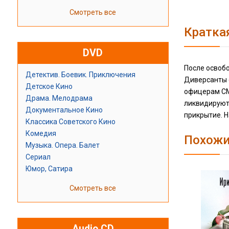
Смотреть все
Кратка
DVD
После освоб
Детектив. Боевик. Приключения
Диверсанты 
Детское Кино
офицерам СМ
Драма. Мелодрама
ликвидируют 
Документальное Кино
прикрытие. Н
Классика Советского Кино
Комедия
Похожи
Музыка. Опера. Балет
Сериал
Юмор, Сатира
Смотреть все
Audio CD